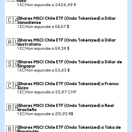
ruso
1 ECHon equivale a 3424,49 ₽
iShares MSCI Chile ETF (Ondo Tokenized) a Dólar
🇨🇦
canadiense
1 ECHon equivale a 58,57 $
iShares MSCI Chile ETF (Ondo Tokenized) a Dólar
🇦🇺
australiano
1 ECHon equivale a 59,39 $
iShares MSCI Chile ETF (Ondo Tokenized) a Dólar de
🇸🇬
Singapur
1 ECHon equivale a 53,63 $
iShares MSCI Chile ETF (Ondo Tokenized) a Franco
🇨🇭
Suizo
1 ECHon equivale a 33,97 CHF
iShares MSCI Chile ETF (Ondo Tokenized) a Real
🇧🇷
brasileño
1 ECHon equivale a 213,92 R$
iShares MSCI Chile ETF (Ondo Tokenized) a Taka de
🇧🇩
Bangladés