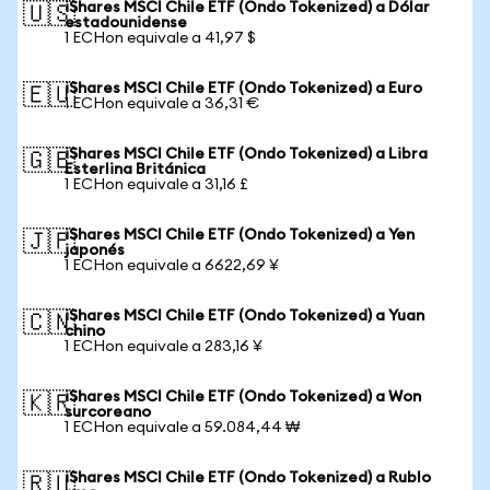
iShares MSCI Chile ETF (Ondo Tokenized) a Dólar
🇺🇸
estadounidense
1 ECHon equivale a 41,97 $
iShares MSCI Chile ETF (Ondo Tokenized) a Euro
🇪🇺
1 ECHon equivale a 36,31 €
iShares MSCI Chile ETF (Ondo Tokenized) a Libra
🇬🇧
Esterlina Británica
1 ECHon equivale a 31,16 £
iShares MSCI Chile ETF (Ondo Tokenized) a Yen
🇯🇵
japonés
1 ECHon equivale a 6622,69 ¥
iShares MSCI Chile ETF (Ondo Tokenized) a Yuan
🇨🇳
chino
1 ECHon equivale a 283,16 ¥
iShares MSCI Chile ETF (Ondo Tokenized) a Won
🇰🇷
surcoreano
1 ECHon equivale a 59.084,44 ₩
iShares MSCI Chile ETF (Ondo Tokenized) a Rublo
🇷🇺