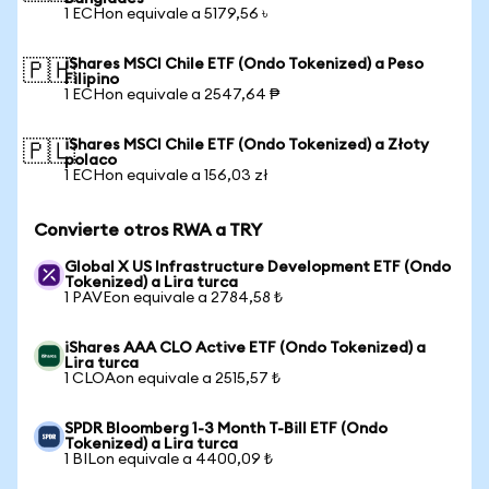
1 ECHon equivale a 5179,56 ৳
iShares MSCI Chile ETF (Ondo Tokenized) a Peso
🇵🇭
Filipino
1 ECHon equivale a 2547,64 ₱
iShares MSCI Chile ETF (Ondo Tokenized) a Złoty
🇵🇱
polaco
1 ECHon equivale a 156,03 zł
Convierte otros RWA a TRY
Global X US Infrastructure Development ETF (Ondo
Tokenized) a Lira turca
1 PAVEon equivale a 2784,58 ₺
iShares AAA CLO Active ETF (Ondo Tokenized) a
Lira turca
1 CLOAon equivale a 2515,57 ₺
SPDR Bloomberg 1-3 Month T-Bill ETF (Ondo
Tokenized) a Lira turca
1 BILon equivale a 4400,09 ₺