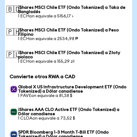
iShares MSCI Chile ETF (Ondo Tokenized) a Taka de
🇧🇩
Bangladés
1 ECHon equivale a 5156,17 ৳
iShares MSCI Chile ETF (Ondo Tokenized) a Peso
🇵🇭
Filipino
1 ECHon equivale a 2534,98 ₱
iShares MSCI Chile ETF (Ondo Tokenized) a Złoty
🇵🇱
polaco
1 ECHon equivale a 155,29 zł
Convierte otros RWA a CAD
Global X US Infrastructure Development ETF (Ondo
Tokenized) a Dólar canadiense
1 PAVEon equivale a 81,38 $
iShares AAA CLO Active ETF (Ondo Tokenized) a
Dólar canadiense
1 CLOAon equivale a 73,52 $
SPDR Bloomberg 1-3 Month T-Bill ETF (Ondo
Tokenized) a Dólar canadiense