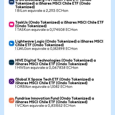
SPDR Bloomberg 1-3 Month T-Bill ETF (Ondo
Tokenized) a iShares MSCI Chile ETF (Ondo
Tokenized)
1 BILon equivale a 2,2113 ECHon
TaskUs (Ondo Tokenized) a iShares MSCI Chile ETF
(Ondo Tokenized)
1 TASKon equivale a 0,174508 ECHon
Lightwave Logic (Ondo Tokenized) a iShares MSCI
Chile ETF (Ondo Tokenized)
1 LWLGon equivale a 0,182898 ECHon
HIVE Digital Technologies (Ondo Tokenized) a
iShares MSCI Chile ETF (Ondo Tokenized)
1 HIVEon equivale a 0,067838 ECHon
Global X Space Tech ETF (Ondo Tokenized) a
iShares MSCI Chile ETF (Ondo Tokenized)
1 ORBXon equivale a 1,1082 ECHon
Fundrise Innovation Fund (Ondo Tokenized) a
iShares MSCI Chile ETF (Ondo Tokenized)
1 VCXon equivale a 0,831552 ECHon