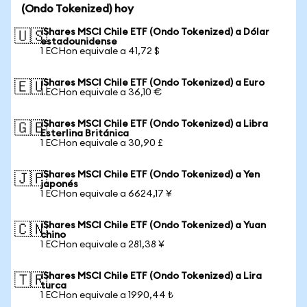
(Ondo Tokenized) hoy
iShares MSCI Chile ETF (Ondo Tokenized) a Dólar
🇺🇸
estadounidense
1 ECHon equivale a 41,72 $
iShares MSCI Chile ETF (Ondo Tokenized) a Euro
🇪🇺
1 ECHon equivale a 36,10 €
iShares MSCI Chile ETF (Ondo Tokenized) a Libra
🇬🇧
Esterlina Británica
1 ECHon equivale a 30,90 £
iShares MSCI Chile ETF (Ondo Tokenized) a Yen
🇯🇵
japonés
1 ECHon equivale a 6624,17 ¥
iShares MSCI Chile ETF (Ondo Tokenized) a Yuan
🇨🇳
chino
1 ECHon equivale a 281,38 ¥
iShares MSCI Chile ETF (Ondo Tokenized) a Lira
🇹🇷
turca
1 ECHon equivale a 1990,44 ₺