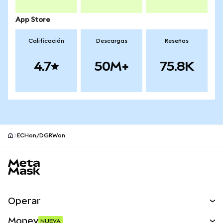
App Store
Calificación
Descargas
Reseñas
4.7
50M+
75.8K
ECHon/DGRWon
Pie de página del sitio MetaMask
Operar
Canjear
Money
NUEVA