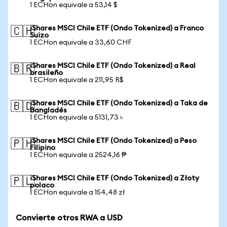
1 ECHon equivale a 53,14 $
iShares MSCI Chile ETF (Ondo Tokenized) a Franco
🇨🇭
Suizo
1 ECHon equivale a 33,60 CHF
iShares MSCI Chile ETF (Ondo Tokenized) a Real
🇧🇷
brasileño
1 ECHon equivale a 211,95 R$
iShares MSCI Chile ETF (Ondo Tokenized) a Taka de
🇧🇩
Bangladés
1 ECHon equivale a 5131,73 ৳
iShares MSCI Chile ETF (Ondo Tokenized) a Peso
🇵🇭
Filipino
1 ECHon equivale a 2524,16 ₱
iShares MSCI Chile ETF (Ondo Tokenized) a Złoty
🇵🇱
polaco
1 ECHon equivale a 154,48 zł
Convierte otros RWA a USD