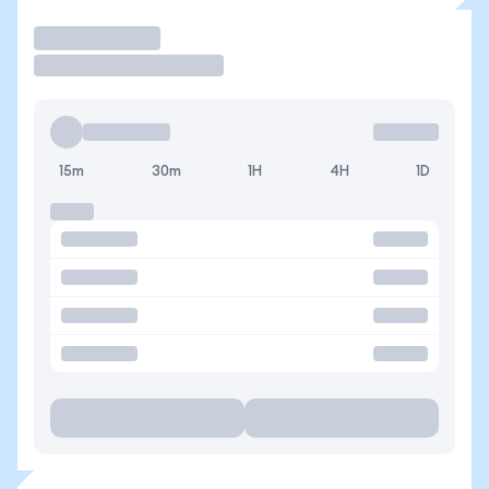
Operar
15m
30m
1H
4H
1D