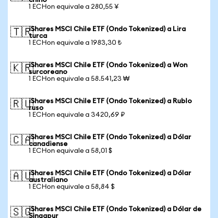
chino
1 ECHon equivale a 280,55 ¥
iShares MSCI Chile ETF (Ondo Tokenized) a Lira
🇹🇷
turca
1 ECHon equivale a 1983,30 ₺
iShares MSCI Chile ETF (Ondo Tokenized) a Won
🇰🇷
surcoreano
1 ECHon equivale a 58.541,23 ₩
iShares MSCI Chile ETF (Ondo Tokenized) a Rublo
🇷🇺
ruso
1 ECHon equivale a 3420,69 ₽
iShares MSCI Chile ETF (Ondo Tokenized) a Dólar
🇨🇦
canadiense
1 ECHon equivale a 58,01 $
iShares MSCI Chile ETF (Ondo Tokenized) a Dólar
🇦🇺
australiano
1 ECHon equivale a 58,84 $
iShares MSCI Chile ETF (Ondo Tokenized) a Dólar de
🇸🇬
Singapur