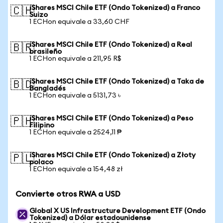
iShares MSCI Chile ETF (Ondo Tokenized) a Franco
🇨🇭
Suizo
1 ECHon equivale a 33,60 CHF
iShares MSCI Chile ETF (Ondo Tokenized) a Real
🇧🇷
brasileño
1 ECHon equivale a 211,95 R$
iShares MSCI Chile ETF (Ondo Tokenized) a Taka de
🇧🇩
Bangladés
1 ECHon equivale a 5131,73 ৳
iShares MSCI Chile ETF (Ondo Tokenized) a Peso
🇵🇭
Filipino
1 ECHon equivale a 2524,11 ₱
iShares MSCI Chile ETF (Ondo Tokenized) a Złoty
🇵🇱
polaco
1 ECHon equivale a 154,48 zł
Convierte otros RWA a USD
Global X US Infrastructure Development ETF (Ondo
Tokenized) a Dólar estadounidense