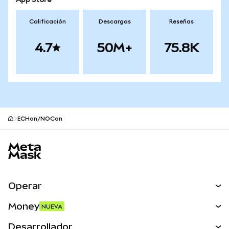
App Store
Calificación
Descargas
Reseñas
4.7
50M+
75.8K
ECHon/NOCon
Pie de página del sitio MetaMask
Operar
Canjear
Money
NUEVA
Predecir
NUEVA
Comprar
Desarrollador