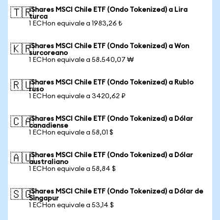
iShares MSCI Chile ETF (Ondo Tokenized) a Lira
🇹🇷
turca
1 ECHon equivale a 1983,26 ₺
iShares MSCI Chile ETF (Ondo Tokenized) a Won
🇰🇷
surcoreano
1 ECHon equivale a 58.540,07 ₩
iShares MSCI Chile ETF (Ondo Tokenized) a Rublo
🇷🇺
ruso
1 ECHon equivale a 3420,62 ₽
iShares MSCI Chile ETF (Ondo Tokenized) a Dólar
🇨🇦
canadiense
1 ECHon equivale a 58,01 $
iShares MSCI Chile ETF (Ondo Tokenized) a Dólar
🇦🇺
australiano
1 ECHon equivale a 58,84 $
iShares MSCI Chile ETF (Ondo Tokenized) a Dólar de
🇸🇬
Singapur
1 ECHon equivale a 53,14 $