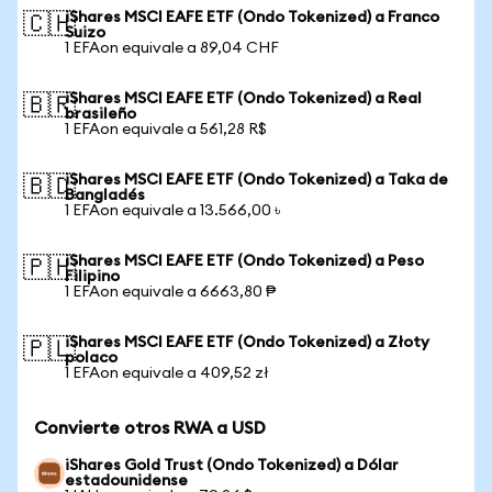
iShares MSCI EAFE ETF (Ondo Tokenized) a Franco
🇨🇭
Suizo
1 EFAon equivale a 89,04 CHF
iShares MSCI EAFE ETF (Ondo Tokenized) a Real
🇧🇷
brasileño
1 EFAon equivale a 561,28 R$
iShares MSCI EAFE ETF (Ondo Tokenized) a Taka de
🇧🇩
Bangladés
1 EFAon equivale a 13.566,00 ৳
iShares MSCI EAFE ETF (Ondo Tokenized) a Peso
🇵🇭
Filipino
1 EFAon equivale a 6663,80 ₱
iShares MSCI EAFE ETF (Ondo Tokenized) a Złoty
🇵🇱
polaco
1 EFAon equivale a 409,52 zł
Convierte otros RWA a USD
iShares Gold Trust (Ondo Tokenized) a Dólar
estadounidense