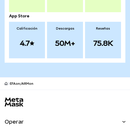
App Store
Calificación
Descargas
Reseñas
4.7
50M+
75.8K
EFAon/ARMon
Pie de página del sitio MetaMask
Operar
Canjear