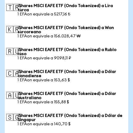
iShares MSCI EAFE ETF (Ondo Tokenized) a Lira
🇹🇷
turca
1 EFAon equivale a 5217,16 ₺
iShares MSCI EAFE ETF (Ondo Tokenized) a Won
🇰🇷
surcoreano
1 EFAon equivale a 156.028,47 ₩
iShares MSCI EAFE ETF (Ondo Tokenized) a Rublo
🇷🇺
ruso
1 EFAon equivale a 9098,11 ₽
iShares MSCI EAFE ETF (Ondo Tokenized) a Dólar
🇨🇦
canadiense
1 EFAon equivale a 153,63 $
iShares MSCI EAFE ETF (Ondo Tokenized) a Dólar
🇦🇺
australiano
1 EFAon equivale a 155,88 $
iShares MSCI EAFE ETF (Ondo Tokenized) a Dólar de
🇸🇬
Singapur
1 EFAon equivale a 140,70 $