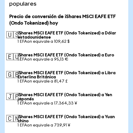
populares
Precio de conversión de iShares MSCI EAFE ETF
(Ondo Tokenized) hoy
iShares MSCI EAFE ETF (Ondo Tokenized) a Dólar
🇺🇸
estadounidense
1 EFAon equivale a 109,62 $
iShares MSCI EAFE ETF (Ondo Tokenized) a Euro
🇪🇺
1 EFAon equivale a 95,13 €
iShares MSCI EAFE ETF (Ondo Tokenized) a Libra
🇬🇧
Esterlina Británica
1 EFAon equivale a 81,47 £
iShares MSCI EAFE ETF (Ondo Tokenized) a Yen
🇯🇵
japonés
1 EFAon equivale a 17.364,33 ¥
iShares MSCI EAFE ETF (Ondo Tokenized) a Yuan
🇨🇳
chino
1 EFAon equivale a 739,91 ¥