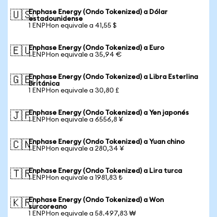
Enphase Energy (Ondo Tokenized) a Dólar
🇺🇸
estadounidense
1 ENPHon equivale a 41,55 $
Enphase Energy (Ondo Tokenized) a Euro
🇪🇺
1 ENPHon equivale a 35,94 €
Enphase Energy (Ondo Tokenized) a Libra Esterlina
🇬🇧
Británica
1 ENPHon equivale a 30,80 £
Enphase Energy (Ondo Tokenized) a Yen japonés
🇯🇵
1 ENPHon equivale a 6556,8 ¥
Enphase Energy (Ondo Tokenized) a Yuan chino
🇨🇳
1 ENPHon equivale a 280,34 ¥
Enphase Energy (Ondo Tokenized) a Lira turca
🇹🇷
1 ENPHon equivale a 1981,83 ₺
Enphase Energy (Ondo Tokenized) a Won
🇰🇷
surcoreano
1 ENPHon equivale a 58.497,83 ₩