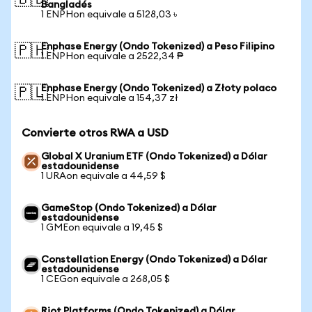
🇧🇩
Bangladés
1 ENPHon equivale a 5128,03 ৳
Enphase Energy (Ondo Tokenized) a Peso Filipino
🇵🇭
1 ENPHon equivale a 2522,34 ₱
Enphase Energy (Ondo Tokenized) a Złoty polaco
🇵🇱
1 ENPHon equivale a 154,37 zł
Convierte otros RWA a USD
Global X Uranium ETF (Ondo Tokenized) a Dólar
estadounidense
1 URAon equivale a 44,59 $
GameStop (Ondo Tokenized) a Dólar
estadounidense
1 GMEon equivale a 19,45 $
Constellation Energy (Ondo Tokenized) a Dólar
estadounidense
1 CEGon equivale a 268,05 $
Riot Platforms (Ondo Tokenized) a Dólar