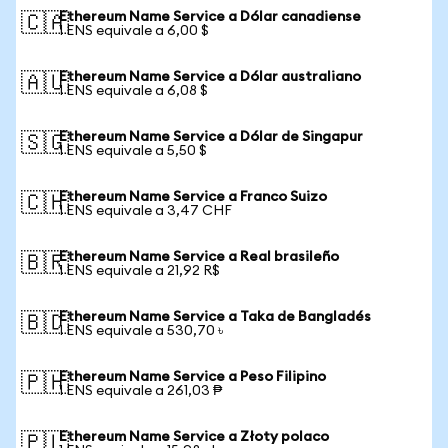
Ethereum Name Service a Dólar canadiense
🇨🇦
1 ENS equivale a 6,00 $
Ethereum Name Service a Dólar australiano
🇦🇺
1 ENS equivale a 6,08 $
Ethereum Name Service a Dólar de Singapur
🇸🇬
1 ENS equivale a 5,50 $
Ethereum Name Service a Franco Suizo
🇨🇭
1 ENS equivale a 3,47 CHF
Ethereum Name Service a Real brasileño
🇧🇷
1 ENS equivale a 21,92 R$
Ethereum Name Service a Taka de Bangladés
🇧🇩
1 ENS equivale a 530,70 ৳
Ethereum Name Service a Peso Filipino
🇵🇭
1 ENS equivale a 261,03 ₱
Ethereum Name Service a Złoty polaco
🇵🇱