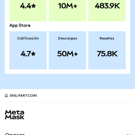
4.4
10M+
483.9K
App Store
Calificación
Descargas
Reseñas
4.7
50M+
75.8K
ENS/FARTCOIN
Pie de página del sitio MetaMask