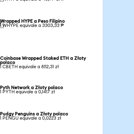
Wrapped HYPE a Peso Filipino

1 WHYPE equivale a 3303,33 ₱
Coinbase Wrapped Staked ETH a Złoty
polaco
1 CBETH equivale a 8112,31 zł
Pyth Network a Złoty polaco
1 PYTH equivale a 0,1417 zł
Pudgy Penguins a Złoty polaco
1 PENGU equivale a 0,0223 zł