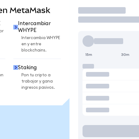
en MetaMask
Operar
E
Intercambiar
WHYPE
or
Intercambia WHYPE
en y entre
blockchains.
15m
30m
Staking
en
Pon tu cripto a
trabajar y gana
ingresos pasivos.