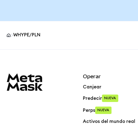
WHYPE/PLN
Pie de página del sitio MetaMask
Operar
Canjear
Predecir
NUEVA
Perps
NUEVA
Activos del mundo real