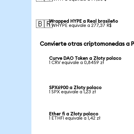
Wrapped HYPE a Real brasileño
🇧🇷
1 WHYPE equivale a 277,37 R$
Convierte otras criptomonedas a 
Curve DAO Token a Złoty polaco
1 CRV equivale a 0,8459 zł
SPX6900 a Złoty polaco
1 SPX equivale a 1,23 zł
Ether fi a Złoty polaco
1 ETHFI equivale a 1,42 zł