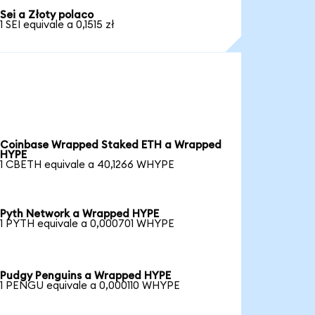
Sei a Złoty polaco
1 SEI equivale a 0,1515 zł
Coinbase Wrapped Staked ETH a Wrapped
HYPE
1 CBETH equivale a 40,1266 WHYPE
Pyth Network a Wrapped HYPE
1 PYTH equivale a 0,000701 WHYPE
Pudgy Penguins a Wrapped HYPE
1 PENGU equivale a 0,000110 WHYPE