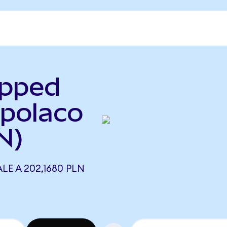
apped
 polaco
N)
LE A 202,1680 PLN