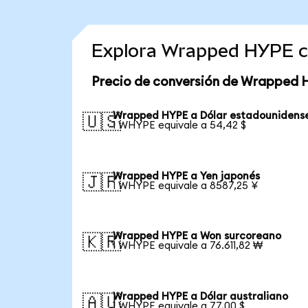
Explora Wrapped HYPE c
Precio de conversión de Wrapped 
Wrapped HYPE a Dólar estadounidens
🇺🇸
1 WHYPE equivale a 54,42 $
Wrapped HYPE a Yen japonés
🇯🇵
1 WHYPE equivale a 8587,25 ¥
Wrapped HYPE a Won surcoreano
🇰🇷
1 WHYPE equivale a 76.611,82 ₩
Wrapped HYPE a Dólar australiano
🇦🇺
1 WHYPE equivale a 77,00 $