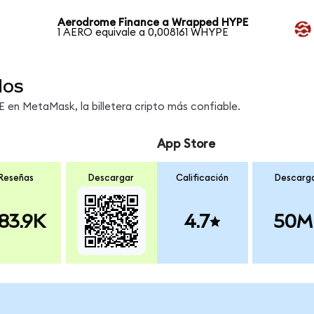
Aerodrome Finance a Wrapped HYPE
1 AERO equivale a 0,008161 WHYPE
dos
en MetaMask, la billetera cripto más confiable.
App Store
Reseñas
Descargar
Calificación
Descarg
83.9K
4.7
50M