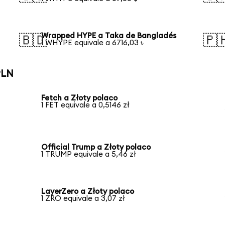
Wrapped HYPE a Taka de Bangladés
🇧🇩
🇵
1 WHYPE equivale a 6716,03 ৳
PLN
Fetch a Złoty polaco
1 FET equivale a 0,5146 zł
Official Trump a Złoty polaco
1 TRUMP equivale a 5,46 zł
LayerZero a Złoty polaco
1 ZRO equivale a 3,07 zł