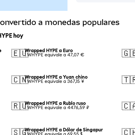
onvertido a monedas populares
HYPE hoy
e
Wrapped HYPE a Euro
🇪🇺
🇬
1 WHYPE equivale a 47,07 €
Wrapped HYPE a Yuan chino
🇨🇳
🇹
1 WHYPE equivale a 367,15 ¥
Wrapped HYPE a Rublo ruso
🇷🇺
🇨
1 WHYPE equivale a 4476,59 ₽
Wrapped HYPE a Dólar de Singapur
🇸🇬
🇨
1 WHYPE equivale a 69,55 $