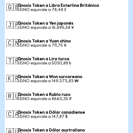
Gnosis Token a Libra Esterlina Británica
🇬🇧
1 GNO equivale a 78,48 £
Gnosis Token a Yen japonés
🇯🇵
1 GNO equivale a 16.695,58 ¥
Gnosis Token a Yuan chino
🇨🇳
1 GNO equivale a 711,75 ¥
Gnosis Token a Lira turca
🇹🇷
1 GNO equivale a 5030,88 ₺
Gnosis Token a Won surcoreano
🇰🇷
1 GNO equivale a 149.373,83 ₩
Gnosis Token a Rublo ruso
🇷🇺
1 GNO equivale a 8663,35 ₽
Gnosis Token a Dólar canadiense
🇨🇦
1 GNO equivale a 147,87 $
Gnosis Token a Dólar australiano
🇦🇺