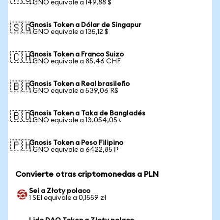
1 GNO equivale a 149,88 $
Gnosis Token a Dólar de Singapur
🇸🇬
1 GNO equivale a 135,12 $
Gnosis Token a Franco Suizo
🇨🇭
1 GNO equivale a 85,46 CHF
Gnosis Token a Real brasileño
🇧🇷
1 GNO equivale a 539,06 R$
Gnosis Token a Taka de Bangladés
🇧🇩
1 GNO equivale a 13.054,05 ৳
Gnosis Token a Peso Filipino
🇵🇭
1 GNO equivale a 6422,85 ₱
Convierte otras criptomonedas a PLN
Sei a Złoty polaco
1 SEI equivale a 0,1559 zł