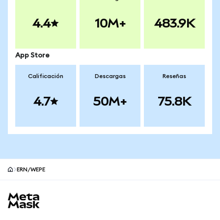
4.4
10M+
483.9K
App Store
Calificación
Descargas
Reseñas
4.7
50M+
75.8K
ERN/WEPE
Pie de página del sitio MetaMask