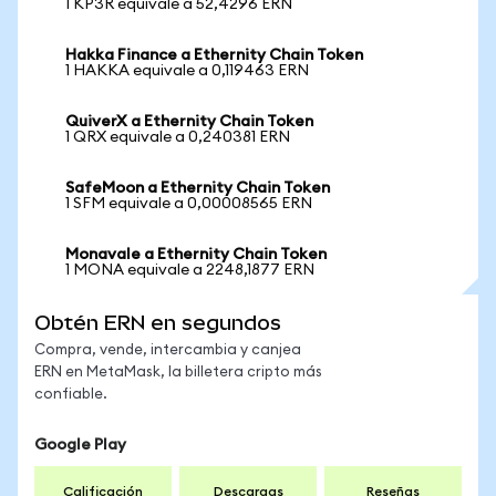
1 KP3R equivale a 52,4296 ERN
Hakka Finance a Ethernity Chain Token
1 HAKKA equivale a 0,119463 ERN
QuiverX a Ethernity Chain Token
1 QRX equivale a 0,240381 ERN
SafeMoon a Ethernity Chain Token
1 SFM equivale a 0,00008565 ERN
Monavale a Ethernity Chain Token
1 MONA equivale a 2248,1877 ERN
Obtén ERN en segundos
Compra, vende, intercambia y canjea
ERN en MetaMask, la billetera cripto más
confiable.
Google Play
Calificación
Descargas
Reseñas