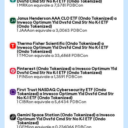
Dvsfd Cmd Str No K-1 ETF (Ondo Tokenized)
1 MRKon equivale a 7,5781 PDBCon
Janus Henderson AAA CLO ETF (Ondo Tokenized) a
Invesco Optimum Yld Dvsfd Cmd Str No K-1 ETF
(Ondo Tokenized)
1 JAAAon equivale a 3,0063 PDBCon
Thermo Fisher Scientific (Ondo Tokenized) a
Invesco Optimum Yld Dvsfd Cmd Str No K-1 ETF
(Ondo Tokenized)
1 TMOon equivale a 33,6868 PDBCon
Pinterest (Ondo Tokenized) a Invesco Optimum Yld
Dvsfd Cmd Str No K-1 ETF (Ondo Tokenized)
1 PINSon equivale a 1,3591 PDBCon
First Trust NASDAQ Cybersecurity ETF (Ondo
Tokenized) a Invesco Optimum Yld Dvsfd Cmd Str
No K-1 ETF (Ondo Tokenized)
1 CIBRon equivale a 5,6434 PDBCon
Gemini Space Station (Ondo Tokenized) a Invesco
Optimum Yld Dvsfd Cmd Str No K-1 ETF (Ondo
Tokenized)
1 GEMIon equivale a 0,236066 PDBCon