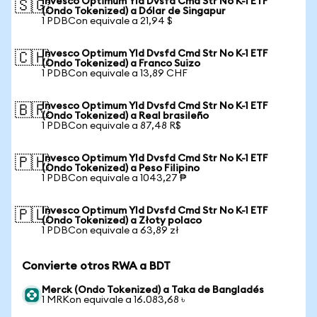
Invesco Optimum Yld Dvsfd Cmd Str No K-1 ETF
🇸🇬
(Ondo Tokenized) a Dólar de Singapur
1 PDBCon equivale a 21,94 $
Invesco Optimum Yld Dvsfd Cmd Str No K-1 ETF
🇨🇭
(Ondo Tokenized) a Franco Suizo
1 PDBCon equivale a 13,89 CHF
Invesco Optimum Yld Dvsfd Cmd Str No K-1 ETF
🇧🇷
(Ondo Tokenized) a Real brasileño
1 PDBCon equivale a 87,48 R$
Invesco Optimum Yld Dvsfd Cmd Str No K-1 ETF
🇵🇭
(Ondo Tokenized) a Peso Filipino
1 PDBCon equivale a 1043,27 ₱
Invesco Optimum Yld Dvsfd Cmd Str No K-1 ETF
🇵🇱
(Ondo Tokenized) a Złoty polaco
1 PDBCon equivale a 63,89 zł
Convierte otros RWA a BDT
Merck (Ondo Tokenized) a Taka de Bangladés
1 MRKon equivale a 16.083,68 ৳