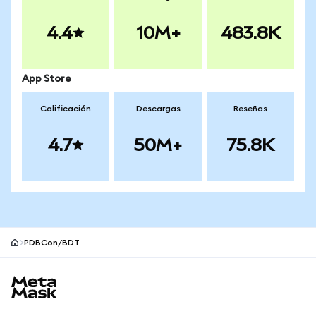
4.4
10M+
483.8K
App Store
Calificación
Descargas
Reseñas
4.7
50M+
75.8K
PDBCon/BDT
Pie de página del sitio MetaMask