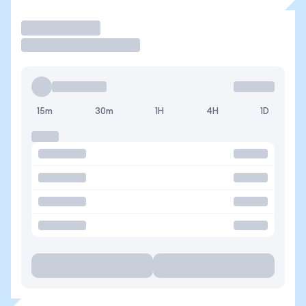
Operar
15m
30m
1H
4H
1D