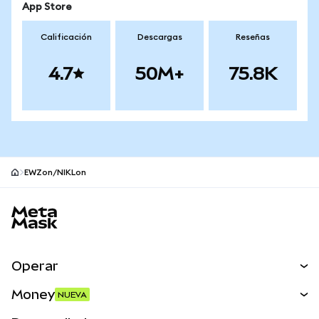
App Store
Calificación
Descargas
Reseñas
4.7
50M+
75.8K
EWZon/NIKLon
Pie de página del sitio MetaMask
Operar
Canjear
Money
NUEVA
Predecir
NUEVA
Comprar