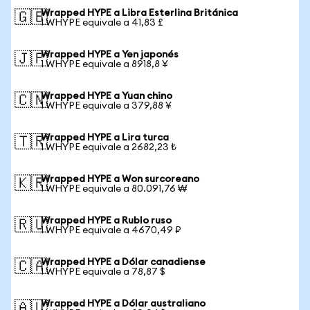
Wrapped HYPE a Libra Esterlina Británica
🇬🇧
1 WHYPE equivale a 41,83 £
Wrapped HYPE a Yen japonés
🇯🇵
1 WHYPE equivale a 8918,8 ¥
Wrapped HYPE a Yuan chino
🇨🇳
1 WHYPE equivale a 379,88 ¥
Wrapped HYPE a Lira turca
🇹🇷
1 WHYPE equivale a 2682,23 ₺
Wrapped HYPE a Won surcoreano
🇰🇷
1 WHYPE equivale a 80.091,76 ₩
Wrapped HYPE a Rublo ruso
🇷🇺
1 WHYPE equivale a 4670,49 ₽
Wrapped HYPE a Dólar canadiense
🇨🇦
1 WHYPE equivale a 78,87 $
Wrapped HYPE a Dólar australiano
🇦🇺