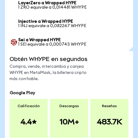
LayerZero a Wrapped HYPE
1 ZRO equivale a 0,014481 WHYPE
Injective a Wrapped HYPE
1 INJ equivale a 0,082267 WHYPE
Sei a Wrapped HYPE
1 SEI equivale a 0,000743 WHYPE
Obtén WHYPE en segundos
Compra, vende, intercambia y canjea
WHYPE en MetaMask, la billetera cripto
más confiable.
Google Play
Calificación
Descargas
Reseñas
4.4
10M+
483.7K