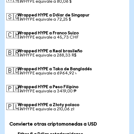
1 WHYPE equivale a 80,06 $
Wrapped HYPE a Dólar de Singapur
🇸🇬
1 WHYPE equivale a 72,25 $
Wrapped HYPE a Franco Suizo
🇨🇭
1 WHYPE equivale a 45,73 CHF
Wrapped HYPE a Real brasileño
🇧🇷
1 WHYPE equivale a 288,33 R$
Wrapped HYPE a Taka de Bangladés
🇧🇩
1 WHYPE equivale a 6964,92 ৳
Wrapped HYPE a Peso Filipino
🇵🇭
1 WHYPE equivale a 3419,00 ₱
Wrapped HYPE a Złoty polaco
🇵🇱
1 WHYPE equivale a 210,06 zł
Convierte otras criptomonedas a USD