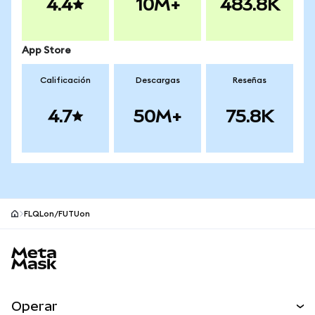
4.4
10M+
483.8K
App Store
Calificación
Descargas
Reseñas
4.7
50M+
75.8K
FLQLon/FUTUon
Pie de página del sitio MetaMask
Operar