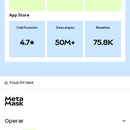
App Store
Calificación
Descargas
Reseñas
4.7
50M+
75.8K
FOLD/PSTAKE
Pie de página del sitio MetaMask
Operar
Canjear