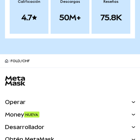
Calificación
Descargas
Reseñas
4.7
50M+
75.8K
FOLD/CHF
Pie de página del sitio MetaMask
Operar
Canjear
Money
NUEVA
Predecir
NUEVA
Comprar
Desarrollador
Perps
NUEVA
Tarjeta
Ver los documentos
Obtén MetaMask