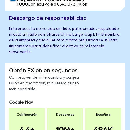
Large-Cap ETF (Ondo Tokenized)
1 UUUUon equivale a 0,401073 FXIon
Descargo de responsabilidad
Este producto no ha sido emitido, patrocinado, respaldado
ni está afiliado con iShares China Large-Cap ETF. El nombre
de la empresa y cualquier otra marca registrada se utilizan
únicamente para identificar el activo de referencia
subyacente.
Obtén FXIon en segundos
Compra, vende, intercambia y canjea
FXIon en MetaMask, la billetera cripto
más confiable.
Google Play
Calificación
Descargas
Reseñas
4.4
10M+
484K