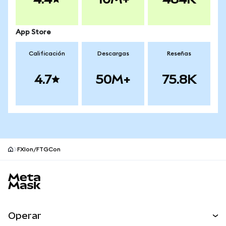
App Store
Calificación
Descargas
Reseñas
4.7
50M+
75.8K
FXIon/FTGCon
Pie de página del sitio MetaMask
Operar