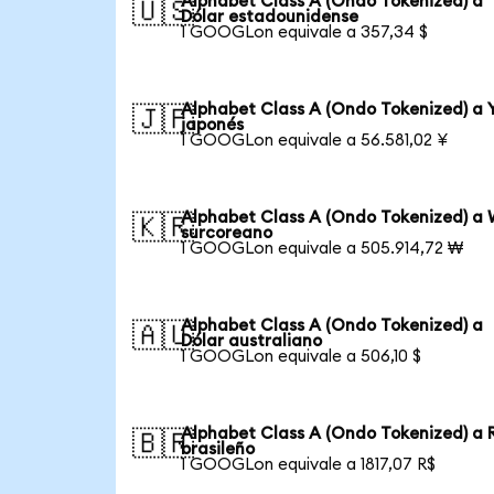
Alphabet Class A (Ondo Tokenized) a
🇺🇸
Dólar estadounidense
1 GOOGLon equivale a 357,34 $
Alphabet Class A (Ondo Tokenized) a 
🇯🇵
japonés
1 GOOGLon equivale a 56.581,02 ¥
Alphabet Class A (Ondo Tokenized) a
🇰🇷
surcoreano
1 GOOGLon equivale a 505.914,72 ₩
Alphabet Class A (Ondo Tokenized) a
🇦🇺
Dólar australiano
1 GOOGLon equivale a 506,10 $
Alphabet Class A (Ondo Tokenized) a 
🇧🇷
brasileño
1 GOOGLon equivale a 1817,07 R$