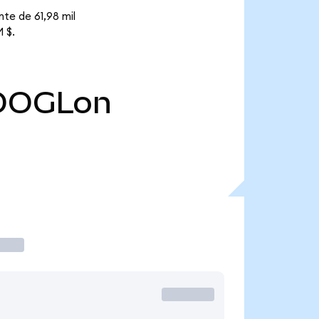
te de 61,98 mil
 $.
OOGLon