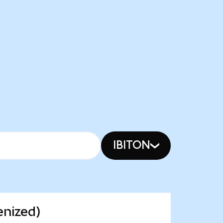
IBITON
enized)