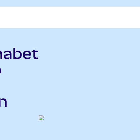
habet
o
n