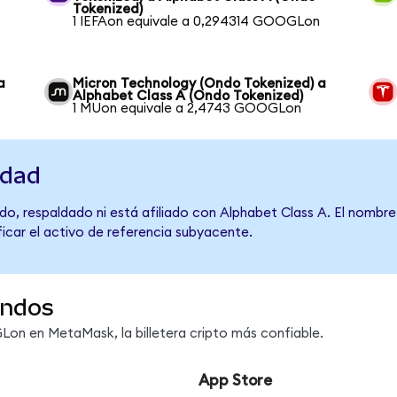
Tokenized)
1 IEFAon equivale a 0,294314 GOOGLon
a
Micron Technology (Ondo Tokenized) a
Alphabet Class A (Ondo Tokenized)
1 MUon equivale a 2,4743 GOOGLon
idad
do, respaldado ni está afiliado con Alphabet Class A. El nombre
ficar el activo de referencia subyacente.
undos
n en MetaMask, la billetera cripto más confiable.
App Store