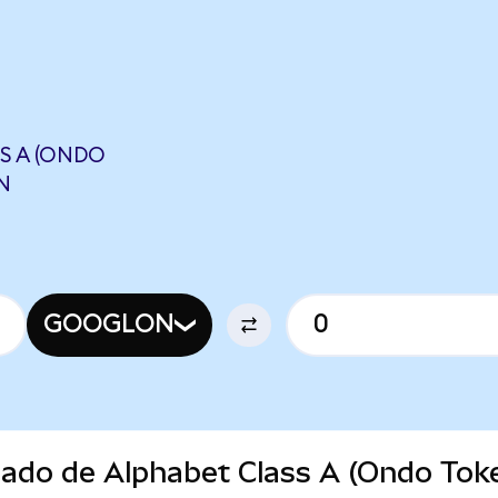
S A (ONDO
N
GOOGLON
cado de Alphabet Class A (Ondo Tok