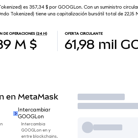
Tokenized) es 357,34 $ por GOOGLon. Con un suministro circulan
o Tokenized) tiene una capitalización bursátil total de 22,15 M
N DE OPERACIONES
(24 H)
OFERTA CIRCULANTE
89 M $
61,98 mil
G
n en MetaMask
Operar
Intercambiar
GOOGLon
on
Intercambia
GOOGLon en y
entre blockchains.