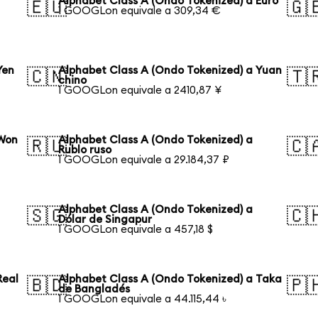
Alphabet Class A (Ondo Tokenized) a Euro
🇪🇺
🇬
1 GOOGLon equivale a 309,34 €
Yen
Alphabet Class A (Ondo Tokenized) a Yuan
🇨🇳
🇹
chino
1 GOOGLon equivale a 2410,87 ¥
 Won
Alphabet Class A (Ondo Tokenized) a
🇷🇺
🇨
Rublo ruso
1 GOOGLon equivale a 29.184,37 ₽
Alphabet Class A (Ondo Tokenized) a
🇸🇬
🇨
Dólar de Singapur
1 GOOGLon equivale a 457,18 $
Real
Alphabet Class A (Ondo Tokenized) a Taka
🇧🇩
🇵
de Bangladés
1 GOOGLon equivale a 44.115,44 ৳