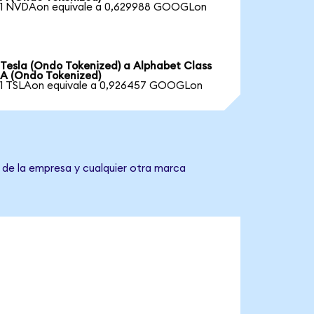
1 NVDAon equivale a 0,629988 GOOGLon
Tesla (Ondo Tokenized) a Alphabet Class
A (Ondo Tokenized)
1 TSLAon equivale a 0,926457 GOOGLon
 de la empresa y cualquier otra marca