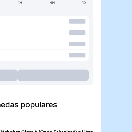
1H
4H
1D
nedas populares