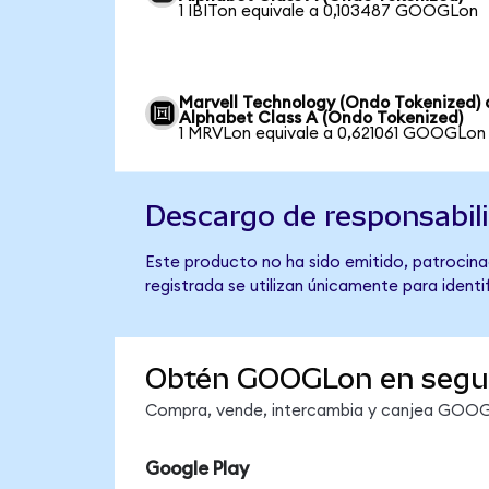
1 IBITon equivale a 0,103487 GOOGLon
Marvell Technology (Ondo Tokenized) 
Alphabet Class A (Ondo Tokenized)
1 MRVLon equivale a 0,621061 GOOGLon
Descargo de responsabil
Este producto no ha sido emitido, patrocina
registrada se utilizan únicamente para identi
Obtén GOOGLon en seg
Compra, vende, intercambia y canjea GOOGLo
Google Play