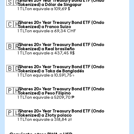
iShares 20+ Year Treasury Bond ETF (Ondo
🇸🇬
Tokenized) a Dólar de Singapur
1 TLTon equivale a 109,69 $
iShares 20+ Year Treasury Bond ETF (Ondo
🇨🇭
Tokenized) a Franco Suizo
1 TLTon equivale a 69,34 CHF
iShares 20+ Year Treasury Bond ETF (Ondo
🇧🇷
Tokenized) a Real brasileño
1 TLTon equivale a 437,45 R$
iShares 20+ Year Treasury Bond ETF (Ondo
🇧🇩
Tokenized) a Taka de Bangladés
1 TLTon equivale a 10.591,75 ৳
iShares 20+ Year Treasury Bond ETF (Ondo
🇵🇭
Tokenized) a Peso Filipino
1 TLTon equivale a 5209,70 ₱
iShares 20+ Year Treasury Bond ETF (Ondo
🇵🇱
Tokenized) a Złoty polaco
1 TLTon equivale a 318,84 zł