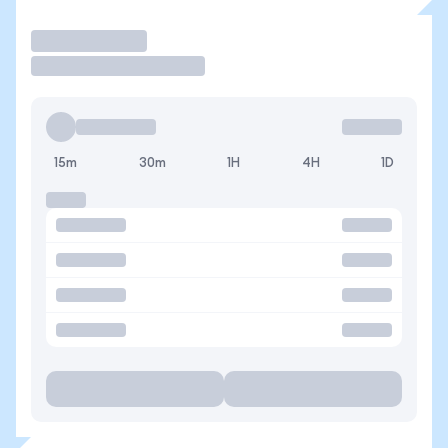
Operar
15m
30m
1H
4H
1D