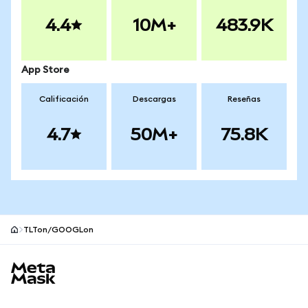
4.4
10M+
483.9K
App Store
Calificación
Descargas
Reseñas
4.7
50M+
75.8K
TLTon/GOOGLon
Pie de página del sitio MetaMask