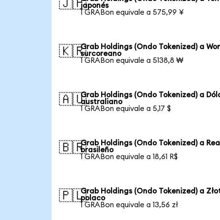
🇯🇵
japonés
1 GRABon equivale a 575,99 ¥
Grab Holdings (Ondo Tokenized) a Wo
🇰🇷
surcoreano
1 GRABon equivale a 5138,8 ₩
Grab Holdings (Ondo Tokenized) a Dól
🇦🇺
australiano
1 GRABon equivale a 5,17 $
Grab Holdings (Ondo Tokenized) a Rea
🇧🇷
brasileño
1 GRABon equivale a 18,61 R$
Grab Holdings (Ondo Tokenized) a Zło
🇵🇱
polaco
1 GRABon equivale a 13,56 zł