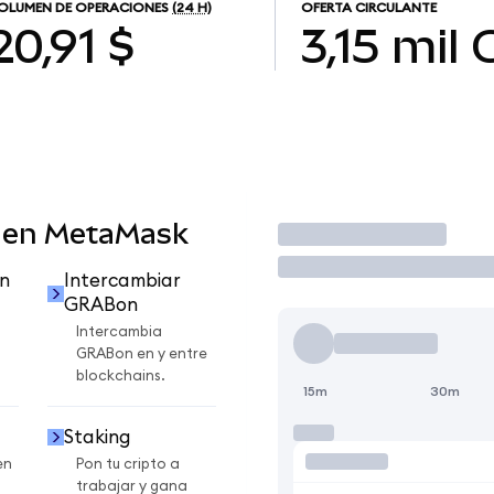
OLUMEN DE OPERACIONES
(24 H)
OFERTA CIRCULANTE
20,91 $
3,15 mil
 en MetaMask
Operar
n
Intercambiar
GRABon
Intercambia
GRABon en y entre
blockchains.
15m
30m
Staking
en
Pon tu cripto a
trabajar y gana