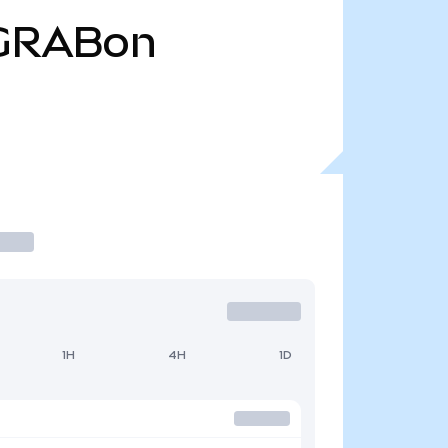
GRABon
1H
4H
1D