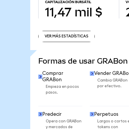
CAPITALIZACIÓN BURSÁTIL
V
11,47 mil $
VER MÁS ESTADÍSTICAS
VER MÁS ESTADÍSTICAS
Formas de usar GRABon
Comprar
Vender GRABo
GRABon
Cambia GRABon
por efectivo.
Empieza en pocos
pasos.
Predecir
Perpetuos
Opera con GRABon
Largos o cortos 
y mercados de
tokens con