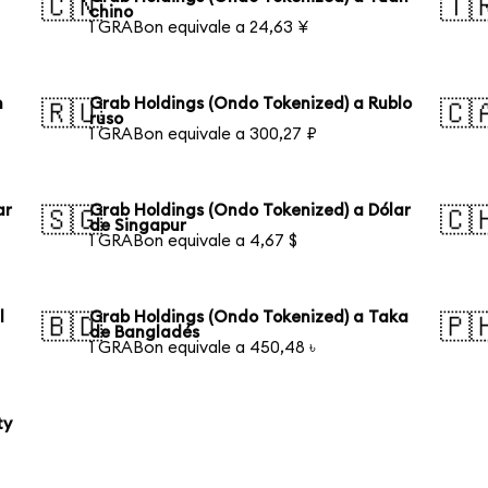
🇨🇳
🇹
chino
1 GRABon equivale a 24,63 ¥
n
Grab Holdings (Ondo Tokenized) a Rublo
🇷🇺
🇨
ruso
1 GRABon equivale a 300,27 ₽
ar
Grab Holdings (Ondo Tokenized) a Dólar
🇸🇬
🇨
de Singapur
1 GRABon equivale a 4,67 $
l
Grab Holdings (Ondo Tokenized) a Taka
🇧🇩
🇵
de Bangladés
1 GRABon equivale a 450,48 ৳
ty