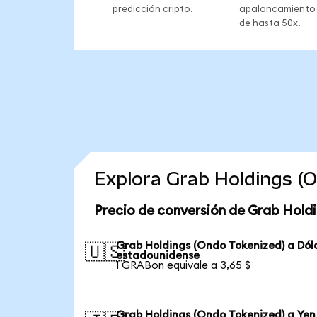
predicción cripto.
apalancamiento
de hasta 50x.
Explora Grab Holdings (
Precio de conversión de Grab Holdi
Grab Holdings (Ondo Tokenized) a Dól
🇺🇸
estadounidense
1 GRABon equivale a 3,65 $
Grab Holdings (Ondo Tokenized) a Yen