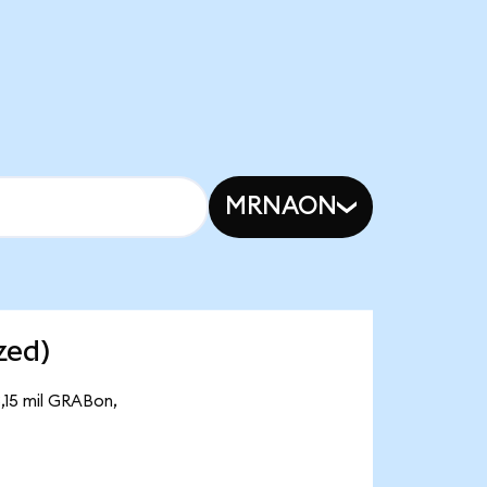
MRNAON
zed)
,15 mil GRABon,