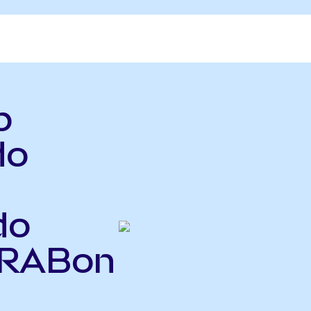
b
do
do
GRABon