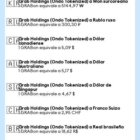
Grab Holdings (Ondo Tokenized) a Won surcoreano
🇰🇷
1 GRABon equivale a 5144,97 ₩
Grab Holdings (Ondo Tokenized) a Rublo ruso
🇷🇺
1 GRABon equivale a 300,30 ₽
Grab Holdings (Ondo Tokenized) a Dólar
🇨🇦
canadiense
1 GRABon equivale a 5,09 $
Grab Holdings (Ondo Tokenized) a Dólar
🇦🇺
australiano
1 GRABon equivale a 5,17 $
Grab Holdings (Ondo Tokenized) a Dólar de
🇸🇬
Singapur
1 GRABon equivale a 4,67 $
Grab Holdings (Ondo Tokenized) a Franco Suizo
🇨🇭
1 GRABon equivale a 2,95 CHF
Grab Holdings (Ondo Tokenized) a Real brasileño
🇧🇷
1 GRABon equivale a 18,62 R$