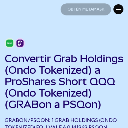
OBTÉN METAMASK
OBTÉN METAMASK
Convertir Grab Holdings
(Ondo Tokenized) a
ProShares Short QQQ
(Ondo Tokenized)
(GRABon a PSQon)
GRABON/PSQON: 1 GRAB HOLDINGS (ONDO
TOKENIZED) EQUIVALE A 0,141363 PSQON