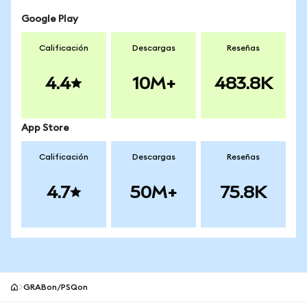
Google Play
Calificación
Descargas
Reseñas
4.4
10M+
483.8K
App Store
Calificación
Descargas
Reseñas
4.7
50M+
75.8K
GRABon/PSQon
Pie de página del sitio MetaMask