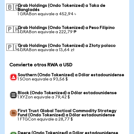
Grab Holdings (Ondo Tokenized) a Taka de
🇧🇩
Bangladés
1 GRABon equivale a 452,94 ৳
Grab Holdings (Ondo Tokenized) a Peso Filipino
🇵🇭
1 GRABon equivale a 222,79 ₱
Grab Holdings (Ondo Tokenized) a Złoty polaco
🇵🇱
1 GRABon equivale a 13,64 zł
Convierte otros RWA a USD
Southern (Ondo Tokenized) a Dólar estadounidense
1 SOon equivale a 93,56 $
Block (Ondo Tokenized) a Dólar estadounidense
1 XYZon equivale a 79,42 $
First Trust Global Tactical Commodity Strategy
Fund (Ondo Tokenized) a Dólar estadounidense
1 FTGCon equivale a 28,77 $
Deere (Ondo Tokenized) a Dólar estadounidense