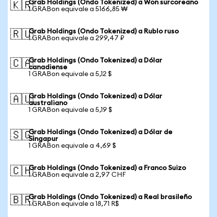
Grab Holdings (Ondo Tokenized) a Won surcoreano
🇰🇷
1 GRABon equivale a 5166,85 ₩
Grab Holdings (Ondo Tokenized) a Rublo ruso
🇷🇺
1 GRABon equivale a 299,47 ₽
Grab Holdings (Ondo Tokenized) a Dólar
🇨🇦
canadiense
1 GRABon equivale a 5,12 $
Grab Holdings (Ondo Tokenized) a Dólar
🇦🇺
australiano
1 GRABon equivale a 5,19 $
Grab Holdings (Ondo Tokenized) a Dólar de
🇸🇬
Singapur
1 GRABon equivale a 4,69 $
Grab Holdings (Ondo Tokenized) a Franco Suizo
🇨🇭
1 GRABon equivale a 2,97 CHF
Grab Holdings (Ondo Tokenized) a Real brasileño
🇧🇷
1 GRABon equivale a 18,71 R$