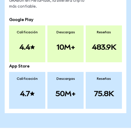
GRABon en MetaMask, la billetera cripto
más confiable.
Google Play
Calificación
Descargas
Reseñas
4.4
10M+
483.9K
App Store
Calificación
Descargas
Reseñas
4.7
50M+
75.8K