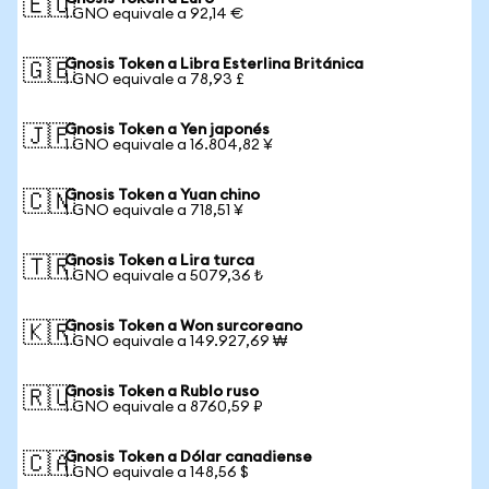
🇪🇺
1 GNO equivale a 92,14 €
Gnosis Token a Libra Esterlina Británica
🇬🇧
1 GNO equivale a 78,93 £
Gnosis Token a Yen japonés
🇯🇵
1 GNO equivale a 16.804,82 ¥
Gnosis Token a Yuan chino
🇨🇳
1 GNO equivale a 718,51 ¥
Gnosis Token a Lira turca
🇹🇷
1 GNO equivale a 5079,36 ₺
Gnosis Token a Won surcoreano
🇰🇷
1 GNO equivale a 149.927,69 ₩
Gnosis Token a Rublo ruso
🇷🇺
1 GNO equivale a 8760,59 ₽
Gnosis Token a Dólar canadiense
🇨🇦
1 GNO equivale a 148,56 $