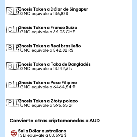
Gnosis Token a Dólar de Singapur
🇸🇬
1 GNO equivale a 136,10 $
Gnosis Token a Franco Suizo
🇨🇭
1 GNO equivale a 86,05 CHF
Gnosis Token a Real brasileño
🇧🇷
1 GNO equivale a 542,82 R$
Gnosis Token a Taka de Bangladés
🇧🇩
1 GNO equivale a 13.142,81 ৳
Gnosis Token a Peso Filipino
🇵🇭
1 GNO equivale a 6464,54 ₱
Gnosis Token a Złoty polaco
🇵🇱
1 GNO equivale a 395,63 zł
Convierte otras criptomonedas a AUD
Sei a Dólar australiano
1 SEI equivale a 0,0592 $