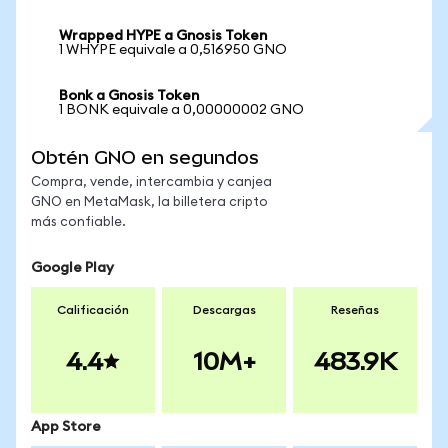
Wrapped HYPE a Gnosis Token
1 WHYPE equivale a 0,516950 GNO
Bonk a Gnosis Token
1 BONK equivale a 0,00000002 GNO
Obtén GNO en segundos
Compra, vende, intercambia y canjea
GNO en MetaMask, la billetera cripto
más confiable.
Google Play
Calificación
Descargas
Reseñas
4.4
10M+
483.9K
App Store