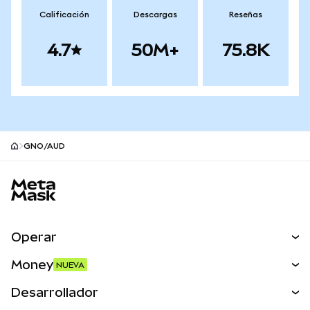
Calificación
Descargas
Reseñas
4.7
50M+
75.8K
GNO/AUD
Pie de página del sitio MetaMask
Operar
Canjear
Money
NUEVA
Predecir
NUEVA
Comprar
Desarrollador
Perps
NUEVA
Tarjeta
Ver los documentos