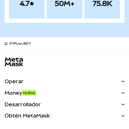
4.7
50M+
75.8K
PYPLon/BDT
Pie de página del sitio MetaMask
Operar
Canjear
Money
NUEVA
Predecir
NUEVA
Comprar
Desarrollador
Perps
NUEVA
Tarjeta
Ver los documentos
Obtén MetaMask
Activos del mundo real
mUSD
NUEVA
Panel
Obtén Metamask