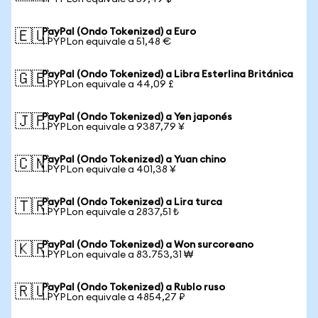
PayPal (Ondo Tokenized) a Euro
🇪🇺
1 PYPLon equivale a 51,48 €
PayPal (Ondo Tokenized) a Libra Esterlina Británica
🇬🇧
1 PYPLon equivale a 44,09 £
PayPal (Ondo Tokenized) a Yen japonés
🇯🇵
1 PYPLon equivale a 9387,79 ¥
PayPal (Ondo Tokenized) a Yuan chino
🇨🇳
1 PYPLon equivale a 401,38 ¥
PayPal (Ondo Tokenized) a Lira turca
🇹🇷
1 PYPLon equivale a 2837,51 ₺
PayPal (Ondo Tokenized) a Won surcoreano
🇰🇷
1 PYPLon equivale a 83.753,31 ₩
PayPal (Ondo Tokenized) a Rublo ruso
🇷🇺
1 PYPLon equivale a 4854,27 ₽