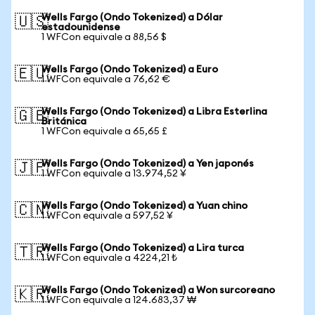
Wells Fargo (Ondo Tokenized) a Dólar
🇺🇸
estadounidense
1 WFCon equivale a 88,56 $
Wells Fargo (Ondo Tokenized) a Euro
🇪🇺
1 WFCon equivale a 76,62 €
Wells Fargo (Ondo Tokenized) a Libra Esterlina
🇬🇧
Británica
1 WFCon equivale a 65,65 £
Wells Fargo (Ondo Tokenized) a Yen japonés
🇯🇵
1 WFCon equivale a 13.974,52 ¥
Wells Fargo (Ondo Tokenized) a Yuan chino
🇨🇳
1 WFCon equivale a 597,52 ¥
Wells Fargo (Ondo Tokenized) a Lira turca
🇹🇷
1 WFCon equivale a 4224,21 ₺
Wells Fargo (Ondo Tokenized) a Won surcoreano
🇰🇷
1 WFCon equivale a 124.683,37 ₩