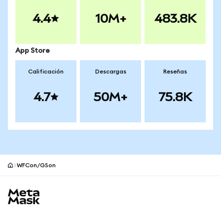
4.4
10M+
483.8K
App Store
Calificación
Descargas
Reseñas
4.7
50M+
75.8K
WFCon/GSon
Pie de página del sitio MetaMask