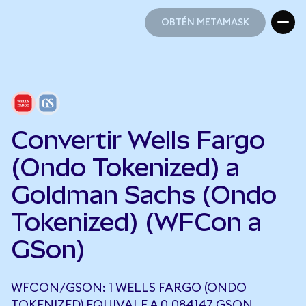
OBTÉN METAMASK
OBTÉN METAMASK
Convertir Wells Fargo
(Ondo Tokenized) a
Goldman Sachs (Ondo
Tokenized) (WFCon a
GSon)
WFCON/GSON: 1 WELLS FARGO (ONDO
TOKENIZED) EQUIVALE A 0,084147 GSON