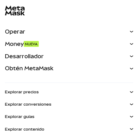
Operar
Canjear
Money
NUEVA
Predecir
NUEVA
Comprar
Desarrollador
Perps
NUEVA
Tarjeta
Ver los documentos
Obtén MetaMask
Activos del mundo real
mUSD
NUEVA
Panel
Obtén Metamask
Ganar
Kit de cuentas inteligentes
Escudo de transacciones
Explorar precios
Billeteras integradas
Agent Wallet
Precio de Bitcoin
NUEVA
Explorar conversiones
MetaMask Connect
Precio de Ethereum
Snaps
BTC a USD
Precio de Solana
Explorar guías
Snaps
Recompensas
ETH a USD
NUEVA
Comprar BTC
Precio de Shiba Inu
USDT a INR
Explorar contenido
Servicios Web3
Seguridad
Comprar ETH
Precio de Pepe
Billetera Bitcoin
BTC a USDT