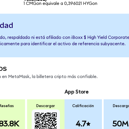
1 CMGon equivale a 0,396021 HYGon
idad
do, respaldado ni está afiliado con iBoxx $ High Yield Corporat
únicamente para identificar el activo de referencia subyacente.
os
en MetaMask, la billetera cripto más confiable.
App Store
Reseñas
Descargar
Calificación
Descarg
83.8K
4.7
50M