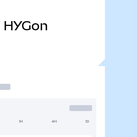
l
HYGon
1H
4H
1D