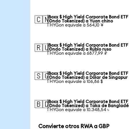
iBoxx $ High Yield Corporate Bond ETF
🇨🇳
(Ondo Tokenized) a Yuan chino
1 HYGon equivale a 564,10 ¥
iBoxx $ High Yield Corporate Bond ETF
🇷🇺
(Ondo Tokenized) a Rublo ruso
1 HYGon equivale a 6877,99 ₽
iBoxx $ High Yield Corporate Bond ETF
🇸🇬
(Ondo Tokenized) a Dólar de Singapur
1 HYGon equivale a 106,86 $
iBoxx $ High Yield Corporate Bond ETF
🇧🇩
(Ondo Tokenized) a Taka de Bangladé
1 HYGon equivale a 10.348,54 ৳
Convierte otros RWA a GBP