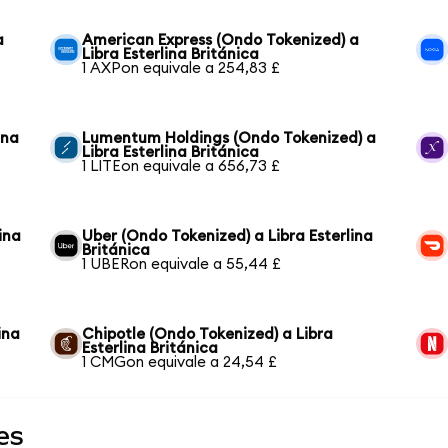
a
American Express (Ondo Tokenized) a
Libra Esterlina Británica
1 AXPon equivale a 254,83 £
ina
Lumentum Holdings (Ondo Tokenized) a
Libra Esterlina Británica
1 LITEon equivale a 656,73 £
ina
Uber (Ondo Tokenized) a Libra Esterlina
Británica
1 UBERon equivale a 55,44 £
ina
Chipotle (Ondo Tokenized) a Libra
Esterlina Británica
1 CMGon equivale a 24,54 £
es