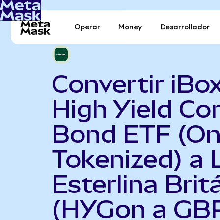
Operar
Money
Desarrollador
Convertir iBo
High Yield Co
Bond ETF (O
Tokenized) a 
Esterlina Brit
(HYGon a GB