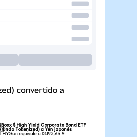
zed) convertido a
iBoxx $ High Yield Corporate Bond ETF

(Ondo Tokenized) a Yen japonés
1 HYGon equivale a 13.193,66 ¥