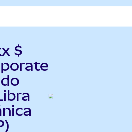
xx $
rporate
ndo
Libra
ánica
P)