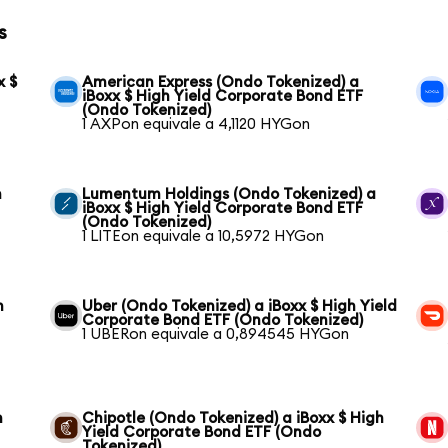
s
x $
American Express (Ondo Tokenized) a
iBoxx $ High Yield Corporate Bond ETF
(Ondo Tokenized)
1 AXPon equivale a 4,1120 HYGon
h
Lumentum Holdings (Ondo Tokenized) a
iBoxx $ High Yield Corporate Bond ETF
(Ondo Tokenized)
1 LITEon equivale a 10,5972 HYGon
h
Uber (Ondo Tokenized) a iBoxx $ High Yield
Corporate Bond ETF (Ondo Tokenized)
1 UBERon equivale a 0,894545 HYGon
h
Chipotle (Ondo Tokenized) a iBoxx $ High
Yield Corporate Bond ETF (Ondo
Tokenized)