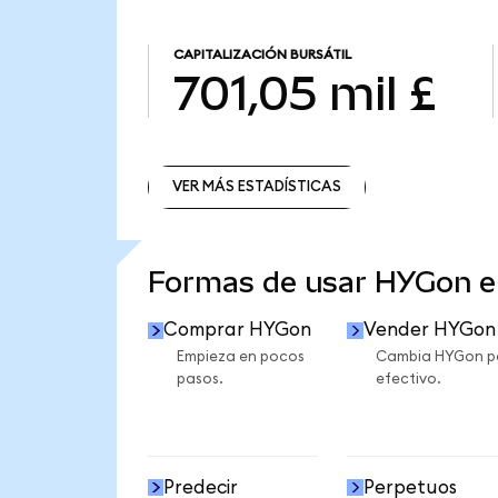
CAPITALIZACIÓN BURSÁTIL
701,05 mil £
VER MÁS ESTADÍSTICAS
VER MÁS ESTADÍSTICAS
Formas de usar HYGon 
Comprar HYGon
Vender HYGon
Empieza en pocos
Cambia HYGon p
pasos.
efectivo.
Predecir
Perpetuos