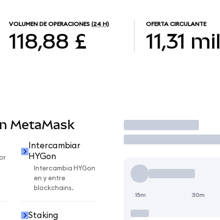
VOLUMEN DE OPERACIONES
(24 H)
OFERTA CIRCULANTE
118,88 £
11,31 mi
en MetaMask
Operar
Intercambiar
HYGon
or
Intercambia HYGon
en y entre
blockchains.
15m
30m
Staking