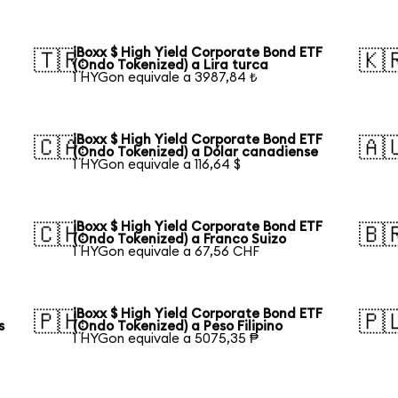
iBoxx $ High Yield Corporate Bond ETF
🇹🇷
🇰
(Ondo Tokenized) a Lira turca
1 HYGon equivale a 3987,84 ₺
iBoxx $ High Yield Corporate Bond ETF
🇨🇦
🇦
(Ondo Tokenized) a Dólar canadiense
1 HYGon equivale a 116,64 $
iBoxx $ High Yield Corporate Bond ETF
🇨🇭
🇧
(Ondo Tokenized) a Franco Suizo
1 HYGon equivale a 67,56 CHF
iBoxx $ High Yield Corporate Bond ETF
🇵🇭
🇵
s
(Ondo Tokenized) a Peso Filipino
1 HYGon equivale a 5075,35 ₱