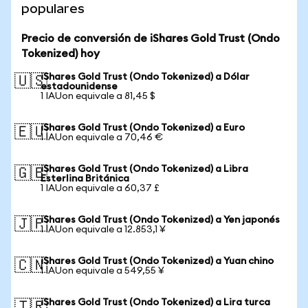
populares
Precio de conversión de iShares Gold Trust (Ondo
Tokenized) hoy
iShares Gold Trust (Ondo Tokenized) a Dólar
🇺🇸
estadounidense
1 IAUon equivale a 81,45 $
iShares Gold Trust (Ondo Tokenized) a Euro
🇪🇺
1 IAUon equivale a 70,46 €
iShares Gold Trust (Ondo Tokenized) a Libra
🇬🇧
Esterlina Británica
1 IAUon equivale a 60,37 £
iShares Gold Trust (Ondo Tokenized) a Yen japonés
🇯🇵
1 IAUon equivale a 12.853,1 ¥
iShares Gold Trust (Ondo Tokenized) a Yuan chino
🇨🇳
1 IAUon equivale a 549,55 ¥
iShares Gold Trust (Ondo Tokenized) a Lira turca
🇹🇷