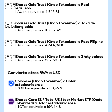
iShares Gold Trust (Ondo Tokenized) a Real
🇧🇷
brasileño
1 IAUon equivale a 415,17 R$
iShares Gold Trust (Ondo Tokenized) a Taka de
🇧🇩
Bangladés
1 IAUon equivale a 10.052,42 ৳
iShares Gold Trust (Ondo Tokenized) a Peso Filipino
🇵🇭
1 IAUon equivale a 4944,38 ₱
iShares Gold Trust (Ondo Tokenized) a Złoty polaco
🇵🇱
1 IAUon equivale a 302,60 zł
Convierte otros RWA a USD
Coinbase (Ondo Tokenized) a Dólar
estadounidense
1 COINon equivale a 150,69 $
iShares Core S&P Total US Stock Market ETF (Ondo
Tokenized) a Dólar estadounidense
1 ITOTon equivale a 169,44 $