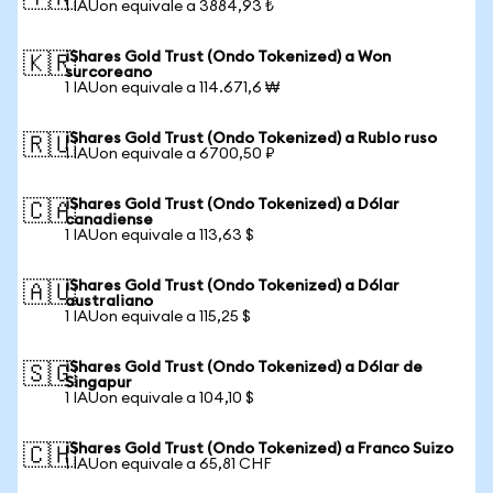
1 IAUon equivale a 3884,93 ₺
iShares Gold Trust (Ondo Tokenized) a Won
🇰🇷
surcoreano
1 IAUon equivale a 114.671,6 ₩
iShares Gold Trust (Ondo Tokenized) a Rublo ruso
🇷🇺
1 IAUon equivale a 6700,50 ₽
iShares Gold Trust (Ondo Tokenized) a Dólar
🇨🇦
canadiense
1 IAUon equivale a 113,63 $
iShares Gold Trust (Ondo Tokenized) a Dólar
🇦🇺
australiano
1 IAUon equivale a 115,25 $
iShares Gold Trust (Ondo Tokenized) a Dólar de
🇸🇬
Singapur
1 IAUon equivale a 104,10 $
iShares Gold Trust (Ondo Tokenized) a Franco Suizo
🇨🇭
1 IAUon equivale a 65,81 CHF