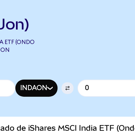
Jon)
IA ETF (ONDO
NJON
INDAON
cado de iShares MSCI India ETF (Ond