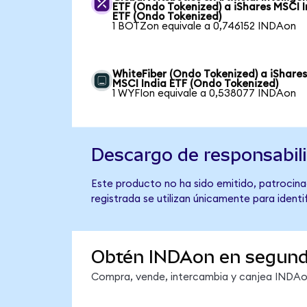
ETF (Ondo Tokenized) a iShares MSCI I
ETF (Ondo Tokenized)
1 BOTZon equivale a 0,746152 INDAon
WhiteFiber (Ondo Tokenized) a iShare
MSCI India ETF (Ondo Tokenized)
1 WYFIon equivale a 0,538077 INDAon
Descargo de responsabil
Este producto no ha sido emitido, patrocinad
registrada se utilizan únicamente para identi
Obtén INDAon en segun
Compra, vende, intercambia y canjea INDAon 