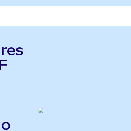
ares
F
do