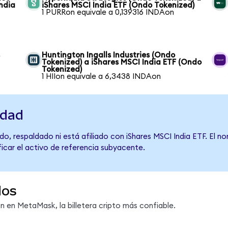
ndia
iShares MSCI India ETF (Ondo Tokenized)
1 PURRon equivale a 0,139316 INDAon
s
Huntington Ingalls Industries (Ondo
Tokenized) a iShares MSCI India ETF (Ondo
Tokenized)
1 HIIon equivale a 6,3438 INDAon
idad
o, respaldado ni está afiliado con iShares MSCI India ETF. El n
ficar el activo de referencia subyacente.
dos
en MetaMask, la billetera cripto más confiable.