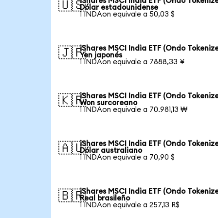
iShares MSCI India ETF (Ondo Tokenize
🇺🇸
Dólar estadounidense
1 INDAon equivale a 50,03 $
iShares MSCI India ETF (Ondo Tokenize
🇯🇵
Yen japonés
1 INDAon equivale a 7888,33 ¥
iShares MSCI India ETF (Ondo Tokenize
🇰🇷
Won surcoreano
1 INDAon equivale a 70.981,13 ₩
iShares MSCI India ETF (Ondo Tokenize
🇦🇺
Dólar australiano
1 INDAon equivale a 70,90 $
iShares MSCI India ETF (Ondo Tokenize
🇧🇷
Real brasileño
1 INDAon equivale a 257,13 R$