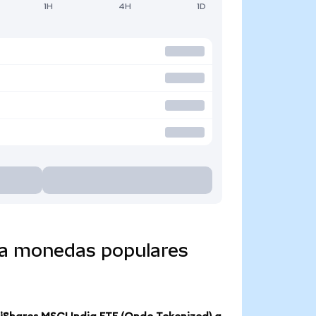
1H
4H
1D
o a monedas populares