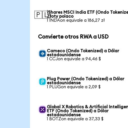
iShares MSCI India ETF (Ondo Tokenize
🇵🇱
Złoty polaco
1 INDAon equivale a 186,27 zł
Convierte otros RWA a USD
Cameco (Ondo Tokenized) a Dólar
estadounidense
1 CCJon equivale a 94,46 $
Plug Power (Ondo Tokenized) a Dólar
estadounidense
1 PLUGon equivale a 2,09 $
Global X Robotics & Artificial Intellige
ETF (Ondo Tokenized) a Dólar
estadounidense
1 BOTZon equivale a 37,33 $