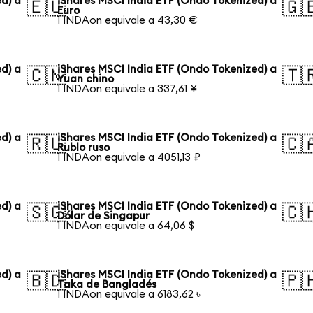
d) a
iShares MSCI India ETF (Ondo Tokenized) a
🇪🇺
🇬
Euro
1 INDAon equivale a 43,30 €
d) a
iShares MSCI India ETF (Ondo Tokenized) a
🇨🇳
🇹
Yuan chino
1 INDAon equivale a 337,61 ¥
d) a
iShares MSCI India ETF (Ondo Tokenized) a
🇷🇺
🇨
Rublo ruso
1 INDAon equivale a 4051,13 ₽
d) a
iShares MSCI India ETF (Ondo Tokenized) a
🇸🇬
🇨
Dólar de Singapur
1 INDAon equivale a 64,06 $
d) a
iShares MSCI India ETF (Ondo Tokenized) a
🇧🇩
🇵
Taka de Bangladés
1 INDAon equivale a 6183,62 ৳