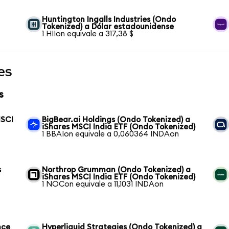
Huntington Ingalls Industries (Ondo
Tokenized) a Dólar estadounidense
1 HIIon equivale a 317,38 $
es
s
MSCI
BigBear.ai Holdings (Ondo Tokenized) a
iShares MSCI India ETF (Ondo Tokenized)
1 BBAIon equivale a 0,060364 INDAon
s
Northrop Grumman (Ondo Tokenized) a
iShares MSCI India ETF (Ondo Tokenized)
1 NOCon equivale a 11,1031 INDAon
nce
Hyperliquid Strategies (Ondo Tokenized) a