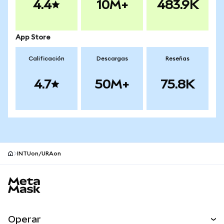
4.4
10M+
483.9K
App Store
Calificación
Descargas
Reseñas
4.7
50M+
75.8K
INTUon/URAon
Pie de página del sitio MetaMask
Operar