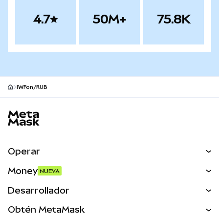
4.7
50M+
75.8K
IWFon/RUB
Pie de página del sitio MetaMask
Operar
Canjear
Money
NUEVA
Predecir
NUEVA
Comprar
Desarrollador
Perps
NUEVA
Tarjeta
Ver los documentos
Obtén MetaMask
Activos del mundo real
mUSD
NUEVA
Panel