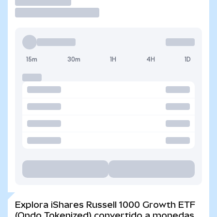
Operar
15m
30m
1H
4H
1D
Explora iShares Russell 1000 Growth ETF
(Ondo Tokenized) convertido a monedas