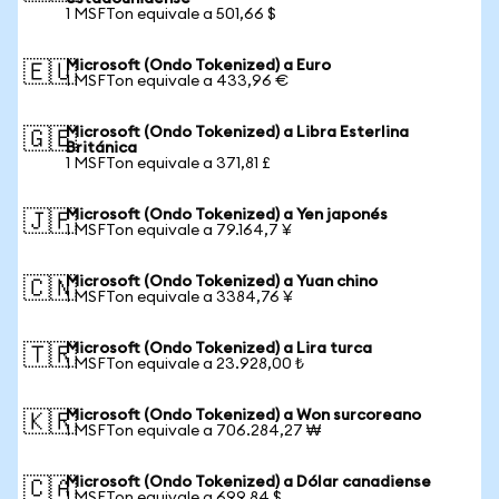
1 MSFTon equivale a 501,66 $
Microsoft (Ondo Tokenized) a Euro
🇪🇺
1 MSFTon equivale a 433,96 €
Microsoft (Ondo Tokenized) a Libra Esterlina
🇬🇧
Británica
1 MSFTon equivale a 371,81 £
Microsoft (Ondo Tokenized) a Yen japonés
🇯🇵
1 MSFTon equivale a 79.164,7 ¥
Microsoft (Ondo Tokenized) a Yuan chino
🇨🇳
1 MSFTon equivale a 3384,76 ¥
Microsoft (Ondo Tokenized) a Lira turca
🇹🇷
1 MSFTon equivale a 23.928,00 ₺
Microsoft (Ondo Tokenized) a Won surcoreano
🇰🇷
1 MSFTon equivale a 706.284,27 ₩
Microsoft (Ondo Tokenized) a Dólar canadiense
🇨🇦
1 MSFTon equivale a 699,84 $