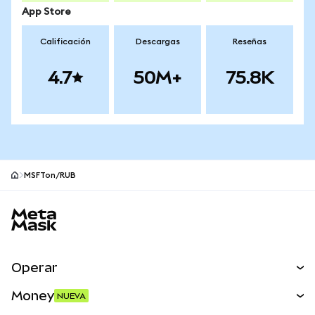
App Store
Calificación
Descargas
Reseñas
4.7
50M+
75.8K
MSFTon/RUB
Pie de página del sitio MetaMask
Operar
Canjear
Money
NUEVA
Predecir
NUEVA
Comprar