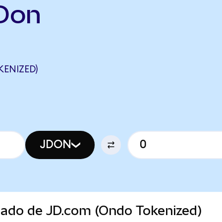
JDon
ENIZED)
JDON
rcado de JD.com (Ondo Tokenized)