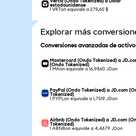
Vertiv (Ondo Tokenized) a Dólar
estadounidense
1 VRTon equivale a 279,60 $
Explorar más conversion
Conversiones avanzadas de activo
Mastercard (Ondo Tokenized) a JD.c
(Ondo Tokenized)
1 MAon equivale a 16,9860 JDon
PayPal (Ondo Tokenized) a JD.com (O
Tokenized)
1 PYPLon equivale a 1,7519 JDon
Airbnb (Ondo Tokenized) a JD.com (O
Tokenized)
1 ABNBon equivale a 4,4679 JDon