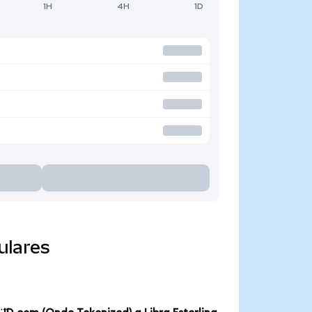
1H
4H
1D
ulares