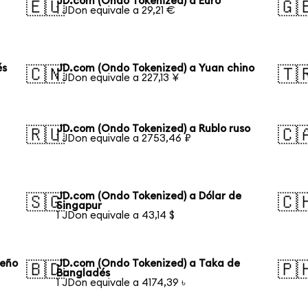
JD.com (Ondo Tokenized) a Euro
🇪🇺
🇬
1 JDon equivale a 29,21 €
és
JD.com (Ondo Tokenized) a Yuan chino
🇨🇳
🇹
1 JDon equivale a 227,13 ¥
JD.com (Ondo Tokenized) a Rublo ruso
🇷🇺
🇨
1 JDon equivale a 2753,46 ₽
JD.com (Ondo Tokenized) a Dólar de
🇸🇬
🇨
Singapur
1 JDon equivale a 43,14 $
leño
JD.com (Ondo Tokenized) a Taka de
🇧🇩
🇵
Bangladés
1 JDon equivale a 4174,39 ৳