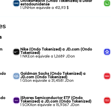
UnitedHealth (Ondo Tokenized) a Dólar
estadounidense
1 UNHon equivale a 412,93 $
es
s
om
Nike (Ondo Tokenized) a JD.com (Ondo
Tokenized)
1 NKEon equivale a 1,2689 JDon
ndo
Goldman Sachs (Ondo Tokenized) a
JD.com (Ondo Tokenized)
1 GSon equivale a 31,4581 JDon
ndo
iShares Semiconductor ETF (Ondo
Tokenized) a JD.com (Ondo Tokenized)
1 SOXXon equivale a 15,9367 JDon