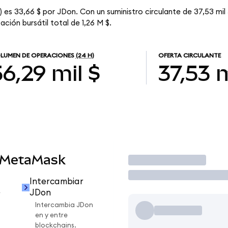
es 33,66 $ por JDon. Con un suministro circulante de 37,53 mil 
ción bursátil total de 1,26 M $.
LUMEN DE OPERACIONES
(24 H)
OFERTA CIRCULANTE
56,29 mil $
37,53 m
 MetaMask
Operar
Intercambiar
JDon
r
Intercambia JDon
en y entre
blockchains.