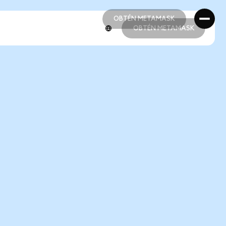
OBTÉN METAMASK
OBTÉN METAMASK
OBTÉN METAMASK
OBTÉN METAMASK