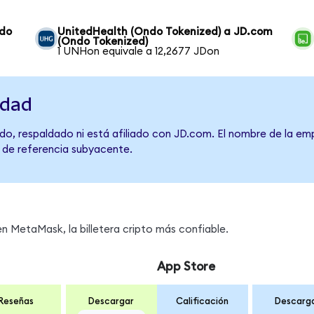
ndo
UnitedHealth (Ondo Tokenized) a JD.com
(Ondo Tokenized)
1 UNHon equivale a 12,2677 JDon
idad
do, respaldado ni está afiliado con JD.com. El nombre de la emp
o de referencia subyacente.
s
 MetaMask, la billetera cripto más confiable.
App Store
Reseñas
Descargar
Calificación
Descarg