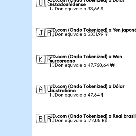
JD.com (Ondo Tokenized) a Dólar
🇺🇸
estadounidense
1 JDon equivale a 33,66 $
JD.com (Ondo Tokenized) a Yen japon
🇯🇵
1 JDon equivale a 5331,99 ¥
JD.com (Ondo Tokenized) a Won
🇰🇷
surcoreano
1 JDon equivale a 47.760,64 ₩
JD.com (Ondo Tokenized) a Dólar
🇦🇺
australiano
1 JDon equivale a 47,84 $
JD.com (Ondo Tokenized) a Real brasi
🇧🇷
1 JDon equivale a 172,05 R$