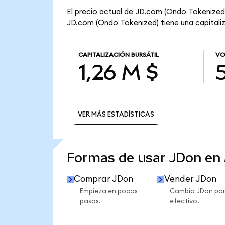
El precio actual de JD.com (Ondo Tokenized) 
JD.com (Ondo Tokenized) tiene una capitaliza
CAPITALIZACIÓN BURSÁTIL
VO
1,26 M $
VER MÁS ESTADÍSTICAS
VER MÁS ESTADÍSTICAS
Formas de usar JDon en
Comprar JDon
Vender JDon
Empieza en pocos
Cambia JDon po
pasos.
efectivo.