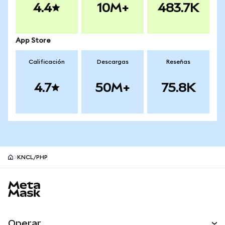
4.4
10M+
483.7K
App Store
Calificación
Descargas
Reseñas
4.7
50M+
75.8K
KNCL/PHP
Pie de página del sitio MetaMask
Operar