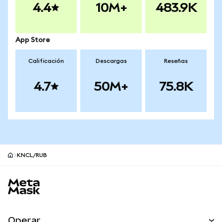
4.4
10M+
483.9K
App Store
Calificación
Descargas
Reseñas
4.7
50M+
75.8K
KNCL/RUB
Pie de página del sitio MetaMask
Operar