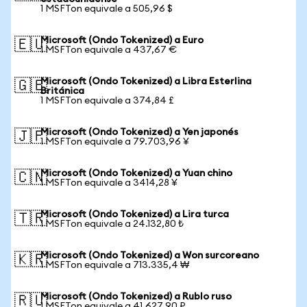
1 MSFTon equivale a 505,96 $
Microsoft (Ondo Tokenized) a Euro
🇪🇺
1 MSFTon equivale a 437,67 €
Microsoft (Ondo Tokenized) a Libra Esterlina
🇬🇧
Británica
1 MSFTon equivale a 374,84 £
Microsoft (Ondo Tokenized) a Yen japonés
🇯🇵
1 MSFTon equivale a 79.703,96 ¥
Microsoft (Ondo Tokenized) a Yuan chino
🇨🇳
1 MSFTon equivale a 3414,28 ¥
Microsoft (Ondo Tokenized) a Lira turca
🇹🇷
1 MSFTon equivale a 24.132,80 ₺
Microsoft (Ondo Tokenized) a Won surcoreano
🇰🇷
1 MSFTon equivale a 713.335,4 ₩
Microsoft (Ondo Tokenized) a Rublo ruso
🇷🇺
1 MSFTon equivale a 41.627,90 ₽