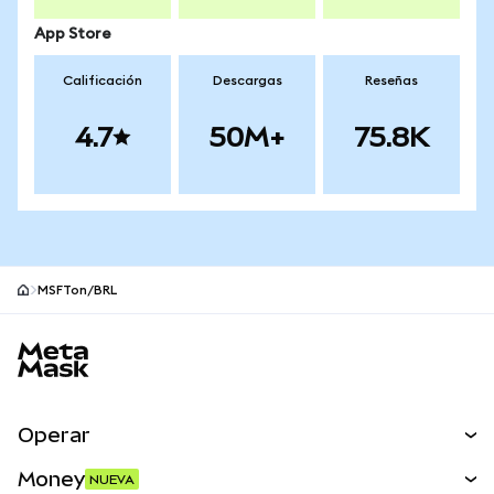
App Store
Calificación
Descargas
Reseñas
4.7
50M+
75.8K
MSFTon/BRL
Pie de página del sitio MetaMask
Operar
Canjear
Money
NUEVA