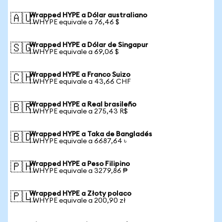
Wrapped HYPE a Dólar australiano
🇦🇺
1 WHYPE equivale a 76,46 $
Wrapped HYPE a Dólar de Singapur
🇸🇬
1 WHYPE equivale a 69,06 $
Wrapped HYPE a Franco Suizo
🇨🇭
1 WHYPE equivale a 43,66 CHF
Wrapped HYPE a Real brasileño
🇧🇷
1 WHYPE equivale a 275,43 R$
Wrapped HYPE a Taka de Bangladés
🇧🇩
1 WHYPE equivale a 6687,64 ৳
Wrapped HYPE a Peso Filipino
🇵🇭
1 WHYPE equivale a 3279,86 ₱
Wrapped HYPE a Złoty polaco
🇵🇱
1 WHYPE equivale a 200,90 zł