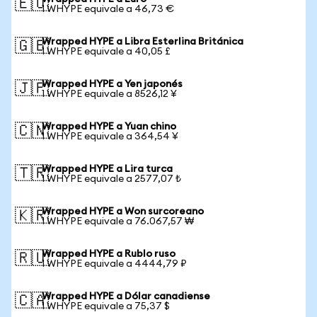
🇪🇺
1 WHYPE equivale a 46,73 €
Wrapped HYPE a Libra Esterlina Británica
🇬🇧
1 WHYPE equivale a 40,05 £
Wrapped HYPE a Yen japonés
🇯🇵
1 WHYPE equivale a 8526,12 ¥
Wrapped HYPE a Yuan chino
🇨🇳
1 WHYPE equivale a 364,54 ¥
Wrapped HYPE a Lira turca
🇹🇷
1 WHYPE equivale a 2577,07 ₺
Wrapped HYPE a Won surcoreano
🇰🇷
1 WHYPE equivale a 76.067,57 ₩
Wrapped HYPE a Rublo ruso
🇷🇺
1 WHYPE equivale a 4444,79 ₽
Wrapped HYPE a Dólar canadiense
🇨🇦
1 WHYPE equivale a 75,37 $