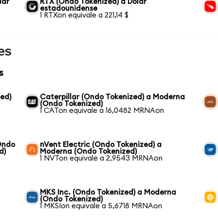
lar
RTX (Ondo Tokenized) a Dólar
estadounidense
1 RTXon equivale a 221,14 $
es
s
ed)
Caterpillar (Ondo Tokenized) a Moderna
(Ondo Tokenized)
1 CATon equivale a 16,0482 MRNAon
Ondo
nVent Electric (Ondo Tokenized) a
d)
Moderna (Ondo Tokenized)
1 NVTon equivale a 2,9543 MRNAon
MKS Inc. (Ondo Tokenized) a Moderna
(Ondo Tokenized)
1 MKSIon equivale a 5,6718 MRNAon