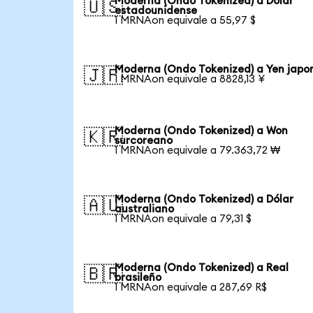
Moderna (Ondo Tokenized) a Dólar
🇺🇸
estadounidense
1 MRNAon equivale a 55,97 $
Moderna (Ondo Tokenized) a Yen japo
🇯🇵
1 MRNAon equivale a 8828,13 ¥
Moderna (Ondo Tokenized) a Won
🇰🇷
surcoreano
1 MRNAon equivale a 79.363,72 ₩
Moderna (Ondo Tokenized) a Dólar
🇦🇺
australiano
1 MRNAon equivale a 79,31 $
Moderna (Ondo Tokenized) a Real
🇧🇷
brasileño
1 MRNAon equivale a 287,69 R$