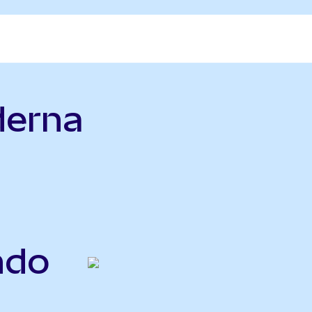
derna
ndo