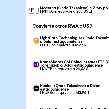
Moderna (Ondo Tokenized) a Złoty po
🇵🇱
1 MRNAon equivale a 208,35 zł
Convierte otros RWA a USD
LightPath Technologies (Ondo Tokeniz
a Dólar estadounidense
1 LPTHon equivale a 12,29 $
KraneShares CSI China Internet ETF (
Tokenized) a Dólar estadounidense
1 KWEBon equivale a 28,52 $
Hubbell (Ondo Tokenized) a Dólar
estadounidense
1 HUBBon equivale a 513,96 $