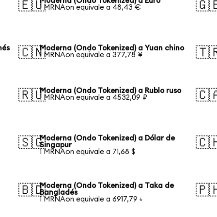
Moderna (Ondo Tokenized) a Euro
🇪🇺
🇬
1 MRNAon equivale a 48,43 €
nés
Moderna (Ondo Tokenized) a Yuan chino
🇨🇳
🇹
1 MRNAon equivale a 377,78 ¥
Moderna (Ondo Tokenized) a Rublo ruso
🇷🇺
🇨
1 MRNAon equivale a 4532,09 ₽
Moderna (Ondo Tokenized) a Dólar de
🇸🇬
🇨
Singapur
1 MRNAon equivale a 71,68 $
Moderna (Ondo Tokenized) a Taka de
🇧🇩
🇵
Bangladés
1 MRNAon equivale a 6917,79 ৳