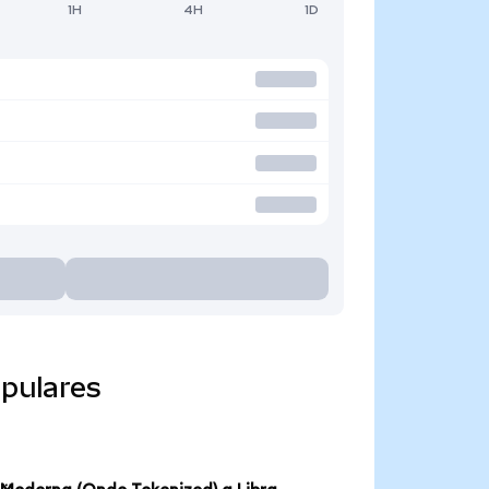
1H
4H
1D
pulares