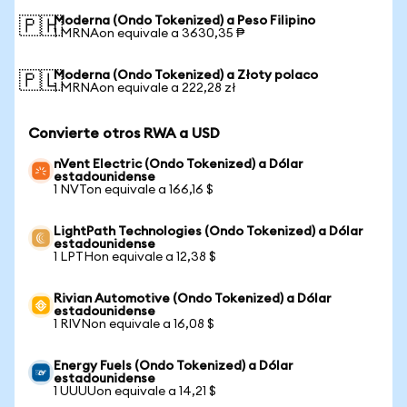
Moderna (Ondo Tokenized) a Peso Filipino
🇵🇭
1 MRNAon equivale a 3630,35 ₱
Moderna (Ondo Tokenized) a Złoty polaco
🇵🇱
1 MRNAon equivale a 222,28 zł
Convierte otros RWA a USD
nVent Electric (Ondo Tokenized) a Dólar
estadounidense
1 NVTon equivale a 166,16 $
LightPath Technologies (Ondo Tokenized) a Dólar
estadounidense
1 LPTHon equivale a 12,38 $
Rivian Automotive (Ondo Tokenized) a Dólar
estadounidense
1 RIVNon equivale a 16,08 $
Energy Fuels (Ondo Tokenized) a Dólar
estadounidense
1 UUUUon equivale a 14,21 $