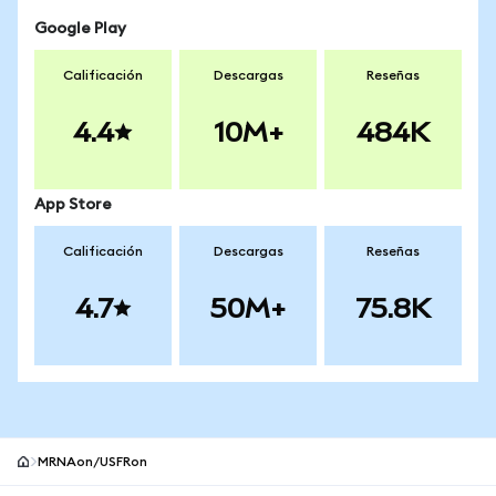
Google Play
Calificación
Descargas
Reseñas
4.4
10M+
484K
App Store
Calificación
Descargas
Reseñas
4.7
50M+
75.8K
MRNAon/USFRon
Pie de página del sitio MetaMask