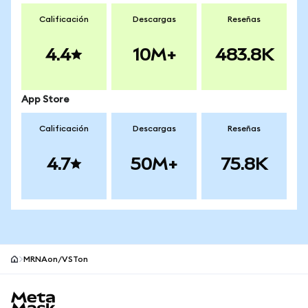
Calificación
Descargas
Reseñas
4.4
10M+
483.8K
App Store
Calificación
Descargas
Reseñas
4.7
50M+
75.8K
MRNAon/VSTon
Pie de página del sitio MetaMask