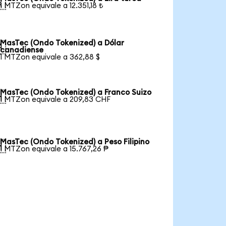

1 MTZon equivale a 12.351,18 ₺
MasTec (Ondo Tokenized) a Dólar

canadiense
1 MTZon equivale a 362,88 $
MasTec (Ondo Tokenized) a Franco Suizo

1 MTZon equivale a 209,83 CHF
MasTec (Ondo Tokenized) a Peso Filipino

1 MTZon equivale a 15.767,26 ₱