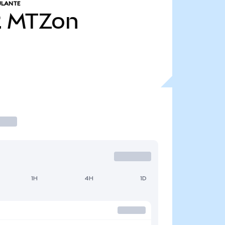
ULANTE
2
MTZon
1H
4H
1D