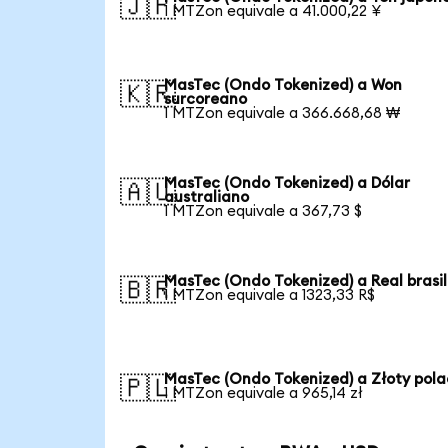
🇯🇵
1 MTZon equivale a 41.000,22 ¥
MasTec (Ondo Tokenized) a Won
🇰🇷
surcoreano
1 MTZon equivale a 366.668,68 ₩
MasTec (Ondo Tokenized) a Dólar
🇦🇺
australiano
1 MTZon equivale a 367,73 $
MasTec (Ondo Tokenized) a Real brasi
🇧🇷
1 MTZon equivale a 1323,33 R$
MasTec (Ondo Tokenized) a Złoty pol
🇵🇱
1 MTZon equivale a 965,14 zł