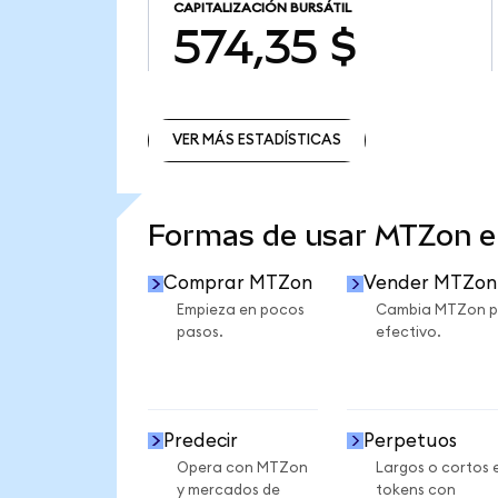
CAPITALIZACIÓN BURSÁTIL
574,35 $
VER MÁS ESTADÍSTICAS
VER MÁS ESTADÍSTICAS
Formas de usar MTZon 
Comprar MTZon
Vender MTZon
Empieza en pocos
Cambia MTZon p
pasos.
efectivo.
Predecir
Perpetuos
Opera con MTZon
Largos o cortos 
y mercados de
tokens con