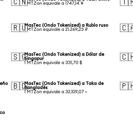
🇨🇳
🇹
1 MTZon equivale a 1747,14 ¥
MasTec (Ondo Tokenized) a Rublo ruso
🇷🇺
🇨
1 MTZon equivale a 21.269,23 ₽
MasTec (Ondo Tokenized) a Dólar de
🇸🇬
🇨
Singapur
1 MTZon equivale a 331,70 $
leño
MasTec (Ondo Tokenized) a Taka de
🇧🇩
🇵
Bangladés
1 MTZon equivale a 32.109,07 ৳
aco