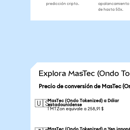
predicción cripto.
apalancamiento
de hasta 50x.
Explora MasTec (Ondo To
Precio de conversión de MasTec (O
MasTec (Ondo Tokenized) a Dólar
🇺🇸
estadounidense
1 MTZon equivale a 258,91 $
MasTec (Ondo Tokenized) a Yen japon