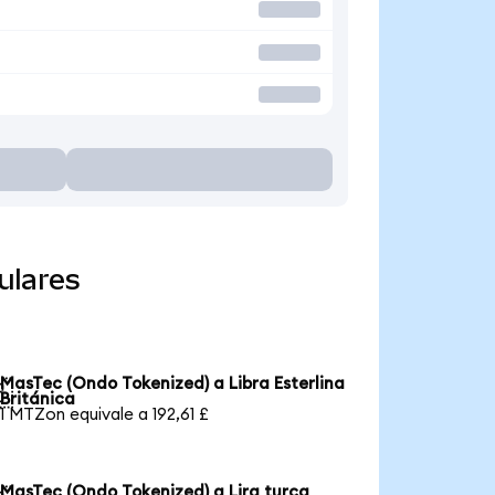
ulares
MasTec (Ondo Tokenized) a Libra Esterlina

Británica
1 MTZon equivale a 192,61 £
MasTec (Ondo Tokenized) a Lira turca