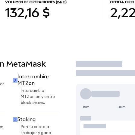
VOLUMEN DE OPERACIONES
(24 H)
OFERTA CIRC
132,16 $
2,2
en MetaMask
Operar
Intercambiar
MTZon
or
Intercambia
MTZon en y entre
blockchains.
15m
30m
Staking
en
Pon tu cripto a
trabajar y gana