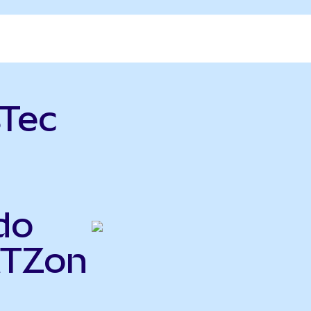
sTec
do
MTZon