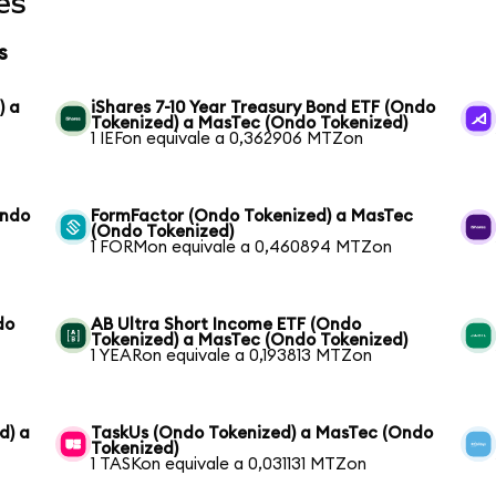
es
s
) a
iShares 7-10 Year Treasury Bond ETF (Ondo
Tokenized) a MasTec (Ondo Tokenized)
1 IEFon equivale a 0,362906 MTZon
Ondo
FormFactor (Ondo Tokenized) a MasTec
(Ondo Tokenized)
1 FORMon equivale a 0,460894 MTZon
do
AB Ultra Short Income ETF (Ondo
Tokenized) a MasTec (Ondo Tokenized)
1 YEARon equivale a 0,193813 MTZon
d) a
TaskUs (Ondo Tokenized) a MasTec (Ondo
Tokenized)
1 TASKon equivale a 0,031131 MTZon