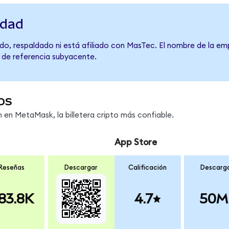
idad
do, respaldado ni está afiliado con MasTec. El nombre de la emp
o de referencia subyacente.
os
en MetaMask, la billetera cripto más confiable.
App Store
Reseñas
Descargar
Calificación
Descarg
83.8K
4.7
50M