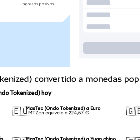
ingresos pasivos.
kenized) convertido a monedas pop
ndo Tokenized) hoy
MasTec (Ondo Tokenized) a Euro
🇪🇺
🇬
1 MTZon equivale a 224,57 €
és
MasTec (Ondo Tokenized) a Yuan chino