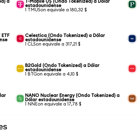
ed) a
T-Mobile US (Ondo Tokenized) a Dólar
estadounidense
1 TMUSon equivale a 180,32 $
 ETF
Celestica (Ondo Tokenized) a Dólar
ense
estadounidense
1 CLSon equivale a 317,21 $
B2Gold (Ondo Tokenized) a Dólar
estadounidense
1 BTGon equivale a 4,10 $
lar
NANO Nuclear Energy (Ondo Tokenized) a
Dólar estadounidense
1 NNEon equivale a 17,78 $
es