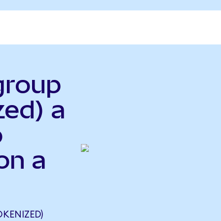
igroup
zed) a
o
on a
KENIZED)