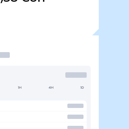
1H
4H
1D