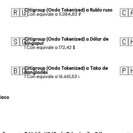
Citigroup (Ondo Tokenized) a Rublo ruso
🇷🇺
🇨
1 Con equivale a 11.084,83 ₽
Citigroup (Ondo Tokenized) a Dólar de
🇸🇬
🇨
Singapur
1 Con equivale a 172,42 $
Citigroup (Ondo Tokenized) a Taka de
🇧🇩
🇵
Bangladés
1 Con equivale a 16.661,53 ৳
laco