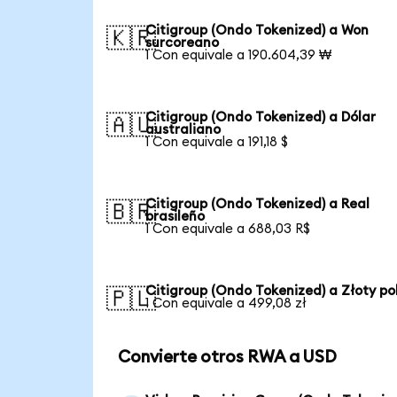
Citigroup (Ondo Tokenized) a Won
🇰🇷
surcoreano
1 Con equivale a 190.604,39 ₩
Citigroup (Ondo Tokenized) a Dólar
🇦🇺
australiano
1 Con equivale a 191,18 $
Citigroup (Ondo Tokenized) a Real
🇧🇷
brasileño
1 Con equivale a 688,03 R$
Citigroup (Ondo Tokenized) a Złoty po
🇵🇱
1 Con equivale a 499,08 zł
Convierte otros RWA a USD