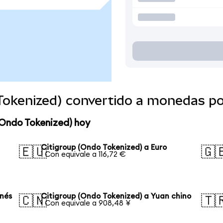
 Tokenized) convertido a monedas p
(Ondo Tokenized) hoy
Citigroup (Ondo Tokenized) a Euro
🇪🇺
🇬
1 Con equivale a 116,72 €
onés
Citigroup (Ondo Tokenized) a Yuan chino
🇨🇳
🇹
1 Con equivale a 908,48 ¥