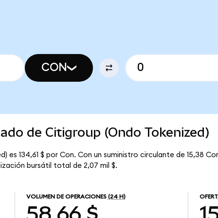
CON
cado de Citigroup (Ondo Tokenized)
) es 134,61 $ por Con. Con un suministro circulante de 15,38 Con
zación bursátil total de 2,07 mil $.
VOLUMEN DE OPERACIONES
(24 H)
OFERT
58,66 $
1