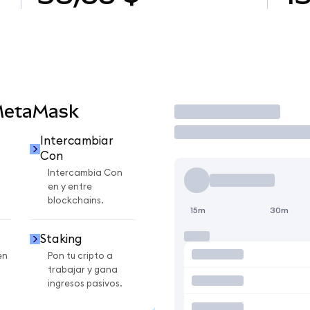
MetaMask
Operar
Intercambiar
Con
Intercambia Con
en y entre
blockchains.
15m
30m
Staking
en
Pon tu cripto a
trabajar y gana
ingresos pasivos.