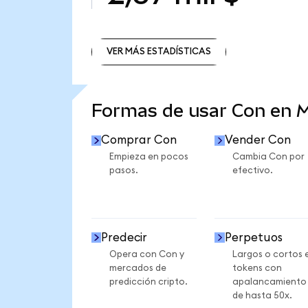
VER MÁS ESTADÍSTICAS
VER MÁS ESTADÍSTICAS
Formas de usar Con en 
Comprar Con
Vender Con
Empieza en pocos
Cambia Con por
pasos.
efectivo.
Predecir
Perpetuos
Opera con Con y
Largos o cortos 
mercados de
tokens con
predicción cripto.
apalancamiento
de hasta 50x.