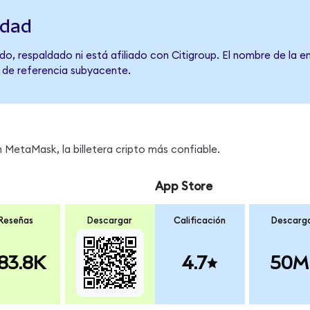
idad
o, respaldado ni está afiliado con Citigroup. El nombre de la e
o de referencia subyacente.
MetaMask, la billetera cripto más confiable.
App Store
Reseñas
Descargar
Calificación
Descarg
83.8K
4.7
50M