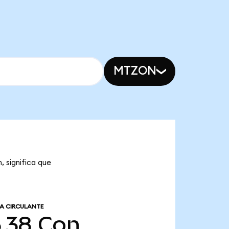
MTZON
, significa que
A CIRCULANTE
5,38
Con