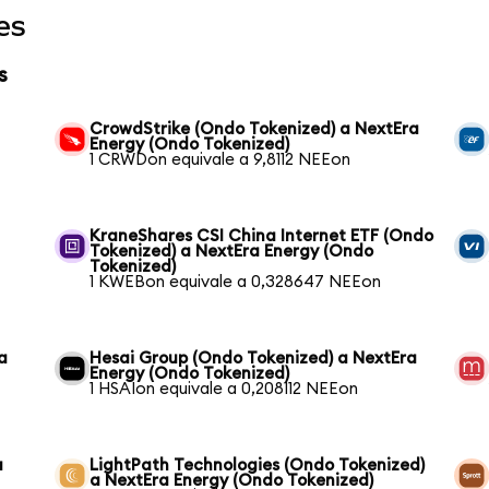
es
s
CrowdStrike (Ondo Tokenized) a NextEra
Energy (Ondo Tokenized)
1 CRWDon equivale a 9,8112 NEEon
KraneShares CSI China Internet ETF (Ondo
Tokenized) a NextEra Energy (Ondo
Tokenized)
1 KWEBon equivale a 0,328647 NEEon
a
Hesai Group (Ondo Tokenized) a NextEra
Energy (Ondo Tokenized)
1 HSAIon equivale a 0,208112 NEEon
a
LightPath Technologies (Ondo Tokenized)
a NextEra Energy (Ondo Tokenized)