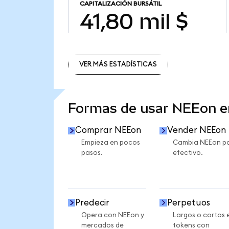
CAPITALIZACIÓN BURSÁTIL
41,80 mil $
VER MÁS ESTADÍSTICAS
VER MÁS ESTADÍSTICAS
Formas de usar NEEon 
Comprar NEEon
Vender NEEon
Empieza en pocos
Cambia NEEon p
pasos.
efectivo.
Predecir
Perpetuos
Opera con NEEon y
Largos o cortos 
mercados de
tokens con