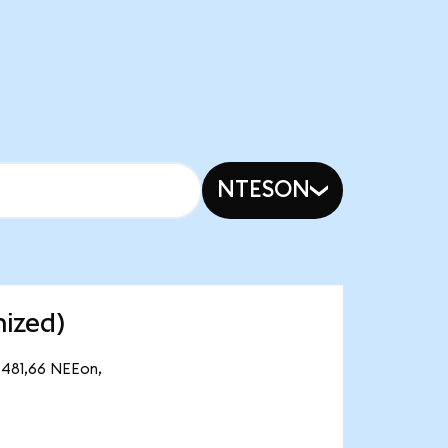
NTESON
ized)
 481,66 NEEon,