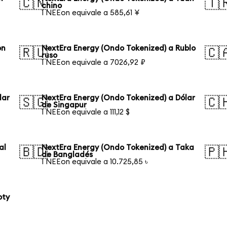
🇨🇳
🇹
chino
1 NEEon equivale a 585,61 ¥
on
NextEra Energy (Ondo Tokenized) a Rublo
🇷🇺
🇨
ruso
1 NEEon equivale a 7026,92 ₽
lar
NextEra Energy (Ondo Tokenized) a Dólar
🇸🇬
🇨
de Singapur
1 NEEon equivale a 111,12 $
al
NextEra Energy (Ondo Tokenized) a Taka
🇧🇩
🇵
de Bangladés
1 NEEon equivale a 10.725,85 ৳
oty