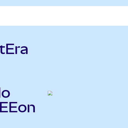
tEra
do
NEEon