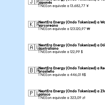
🇯🇵
japonés
1 NEEon equivale a 13.682,77 ¥
NextEra Energy (Ondo Tokenized) a W
🇰🇷
surcoreano
1 NEEon equivale a 123.120,97 ₩
NextEra Energy (Ondo Tokenized) a Dó
🇦🇺
australiano
1 NEEon equivale a 122,99 $
NextEra Energy (Ondo Tokenized) a Re
🇧🇷
brasileño
1 NEEon equivale a 446,01 R$
NextEra Energy (Ondo Tokenized) a Zł
🇵🇱
polaco
1 NEEon equivale a 323,09 zł