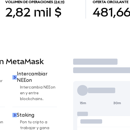
VOLUMEN DE OPERACIONES
(24 H)
OFERTA CIRCULANTE
2,82 mil $
481,6
en MetaMask
Operar
Intercambiar
NEEon
or
Intercambia NEEon
en y entre
blockchains.
15m
30m
Staking
en
Pon tu cripto a
trabajar y gana