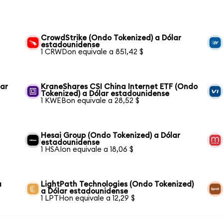
CrowdStrike (Ondo Tokenized) a Dólar
estadounidense
1 CRWDon equivale a 851,42 $
lar
KraneShares CSI China Internet ETF (Ondo
Tokenized) a Dólar estadounidense
1 KWEBon equivale a 28,52 $
Hesai Group (Ondo Tokenized) a Dólar
estadounidense
1 HSAIon equivale a 18,06 $
a
LightPath Technologies (Ondo Tokenized)
a Dólar estadounidense
1 LPTHon equivale a 12,29 $