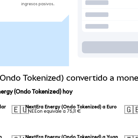
ingresos pasivos.
(Ondo Tokenized) convertido a mon
nergy (Ondo Tokenized) hoy
lar
NextEra Energy (Ondo Tokenized) a Euro
🇪🇺
🇬
1 NEEon equivale a 75,11 €
n
NextEra Energy (Ondo Tokenized) a Yuan