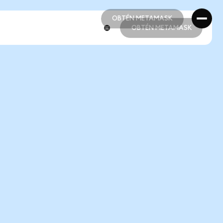
OBTÉN METAMASK
OBTÉN METAMASK
OBTÉN METAMASK
OBTÉN METAMASK