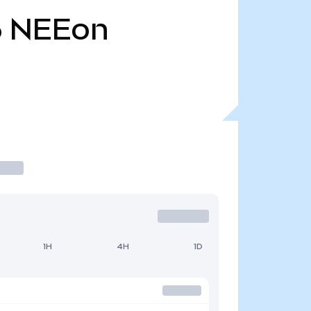
6
NEEon
1H
4H
1D