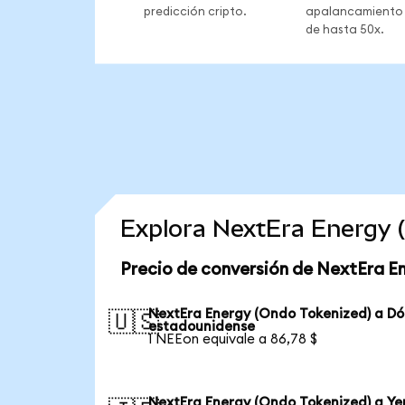
predicción cripto.
apalancamiento
de hasta 50x.
Explora NextEra Energy 
Precio de conversión de NextEra E
NextEra Energy (Ondo Tokenized) a Dó
🇺🇸
estadounidense
1 NEEon equivale a 86,78 $
NextEra Energy (Ondo Tokenized) a Ye