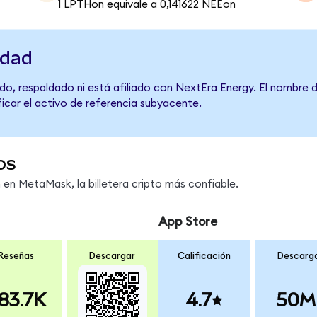
1 LPTHon equivale a 0,141622 NEEon
idad
do, respaldado ni está afiliado con NextEra Energy. El nombre 
ficar el activo de referencia subyacente.
os
n MetaMask, la billetera cripto más confiable.
App Store
Reseñas
Descargar
Calificación
Descarg
83.7K
4.7
50M