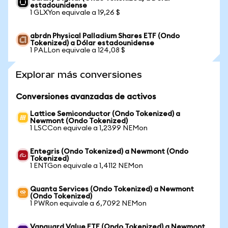
estadounidense
1 GLXYon equivale a 19,26 $
abrdn Physical Palladium Shares ETF (Ondo
Tokenized) a Dólar estadounidense
1 PALLon equivale a 124,08 $
Explorar más conversiones
Conversiones avanzadas de activos
Lattice Semiconductor (Ondo Tokenized) a
Newmont (Ondo Tokenized)
1 LSCCon equivale a 1,2399 NEMon
Entegris (Ondo Tokenized) a Newmont (Ondo
Tokenized)
1 ENTGon equivale a 1,4112 NEMon
Quanta Services (Ondo Tokenized) a Newmont
(Ondo Tokenized)
1 PWRon equivale a 6,7092 NEMon
Vanguard Value ETF (Ondo Tokenized) a Newmont