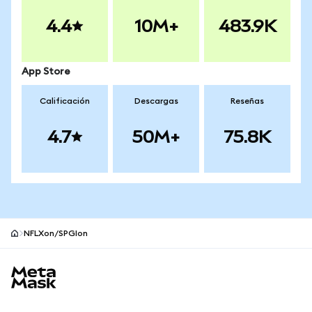
4.4
10M+
483.9K
App Store
Calificación
Descargas
Reseñas
4.7
50M+
75.8K
NFLXon/SPGIon
Pie de página del sitio MetaMask