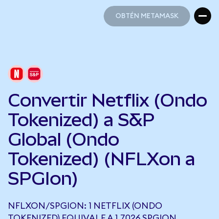
OBTÉN METAMASK
OBTÉN METAMASK
Convertir Netflix (Ondo
Tokenized) a S&P
Global (Ondo
Tokenized) (NFLXon a
SPGIon)
NFLXON/SPGION: 1 NETFLIX (ONDO
TOKENIZED) EQUIVALE A 1,7026 SPGION