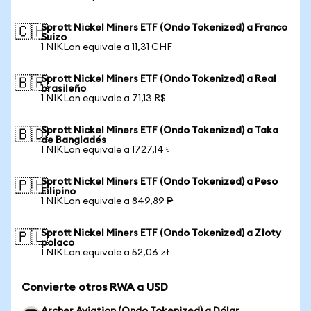
Sprott Nickel Miners ETF (Ondo Tokenized) a Franco
🇨🇭
Suizo
1 NIKLon equivale a 11,31 CHF
Sprott Nickel Miners ETF (Ondo Tokenized) a Real
🇧🇷
brasileño
1 NIKLon equivale a 71,13 R$
Sprott Nickel Miners ETF (Ondo Tokenized) a Taka
🇧🇩
de Bangladés
1 NIKLon equivale a 1727,14 ৳
Sprott Nickel Miners ETF (Ondo Tokenized) a Peso
🇵🇭
Filipino
1 NIKLon equivale a 849,89 ₱
Sprott Nickel Miners ETF (Ondo Tokenized) a Złoty
🇵🇱
polaco
1 NIKLon equivale a 52,06 zł
Convierte otros RWA a USD