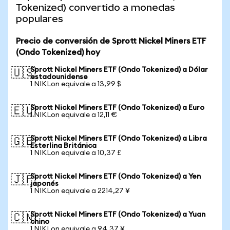
Tokenized) convertido a monedas
populares
Precio de conversión de Sprott Nickel Miners ETF
(Ondo Tokenized) hoy
Sprott Nickel Miners ETF (Ondo Tokenized) a Dólar
🇺🇸
estadounidense
1 NIKLon equivale a 13,99 $
Sprott Nickel Miners ETF (Ondo Tokenized) a Euro
🇪🇺
1 NIKLon equivale a 12,11 €
Sprott Nickel Miners ETF (Ondo Tokenized) a Libra
🇬🇧
Esterlina Británica
1 NIKLon equivale a 10,37 £
Sprott Nickel Miners ETF (Ondo Tokenized) a Yen
🇯🇵
japonés
1 NIKLon equivale a 2214,27 ¥
Sprott Nickel Miners ETF (Ondo Tokenized) a Yuan
🇨🇳
chino
1 NIKLon equivale a 94,37 ¥