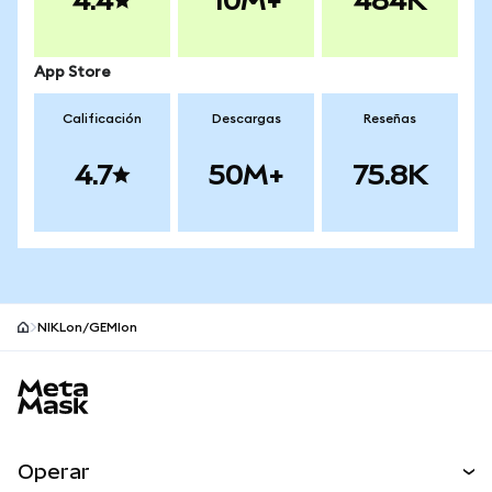
4.4
10M+
484K
App Store
Calificación
Descargas
Reseñas
4.7
50M+
75.8K
NIKLon/GEMIon
Pie de página del sitio MetaMask
Operar