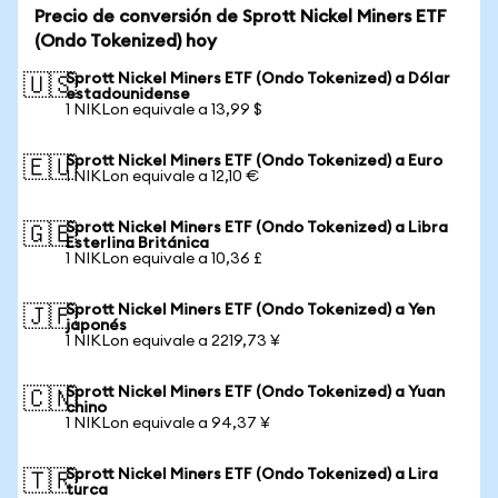
Precio de conversión de Sprott Nickel Miners ETF
(Ondo Tokenized) hoy
Sprott Nickel Miners ETF (Ondo Tokenized) a Dólar
🇺🇸
estadounidense
1 NIKLon equivale a 13,99 $
Sprott Nickel Miners ETF (Ondo Tokenized) a Euro
🇪🇺
1 NIKLon equivale a 12,10 €
Sprott Nickel Miners ETF (Ondo Tokenized) a Libra
🇬🇧
Esterlina Británica
1 NIKLon equivale a 10,36 £
Sprott Nickel Miners ETF (Ondo Tokenized) a Yen
🇯🇵
japonés
1 NIKLon equivale a 2219,73 ¥
Sprott Nickel Miners ETF (Ondo Tokenized) a Yuan
🇨🇳
chino
1 NIKLon equivale a 94,37 ¥
Sprott Nickel Miners ETF (Ondo Tokenized) a Lira
🇹🇷
turca