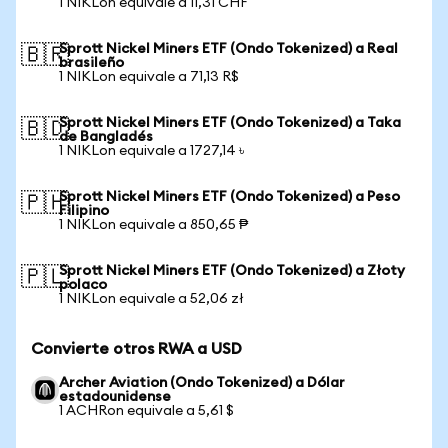
1 NIKLon equivale a 11,31 CHF
Sprott Nickel Miners ETF (Ondo Tokenized) a Real
🇧🇷
brasileño
1 NIKLon equivale a 71,13 R$
Sprott Nickel Miners ETF (Ondo Tokenized) a Taka
🇧🇩
de Bangladés
1 NIKLon equivale a 1727,14 ৳
Sprott Nickel Miners ETF (Ondo Tokenized) a Peso
🇵🇭
Filipino
1 NIKLon equivale a 850,65 ₱
Sprott Nickel Miners ETF (Ondo Tokenized) a Złoty
🇵🇱
polaco
1 NIKLon equivale a 52,06 zł
Convierte otros RWA a USD
Archer Aviation (Ondo Tokenized) a Dólar
estadounidense
1 ACHRon equivale a 5,61 $