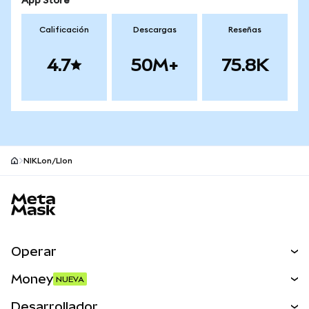
App Store
Calificación
Descargas
Reseñas
4.7
50M+
75.8K
NIKLon/LIon
Pie de página del sitio MetaMask
Operar
Canjear
Money
NUEVA
Predecir
NUEVA
Comprar
Desarrollador