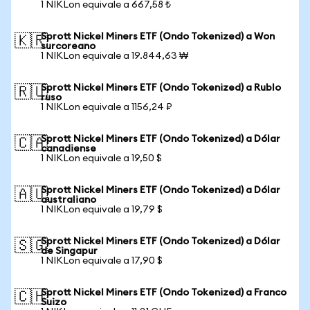
1 NIKLon equivale a 667,58 ₺
Sprott Nickel Miners ETF (Ondo Tokenized) a Won
🇰🇷
surcoreano
1 NIKLon equivale a 19.844,63 ₩
Sprott Nickel Miners ETF (Ondo Tokenized) a Rublo
🇷🇺
ruso
1 NIKLon equivale a 1156,24 ₽
Sprott Nickel Miners ETF (Ondo Tokenized) a Dólar
🇨🇦
canadiense
1 NIKLon equivale a 19,50 $
Sprott Nickel Miners ETF (Ondo Tokenized) a Dólar
🇦🇺
australiano
1 NIKLon equivale a 19,79 $
Sprott Nickel Miners ETF (Ondo Tokenized) a Dólar
🇸🇬
de Singapur
1 NIKLon equivale a 17,90 $
Sprott Nickel Miners ETF (Ondo Tokenized) a Franco
🇨🇭
Suizo