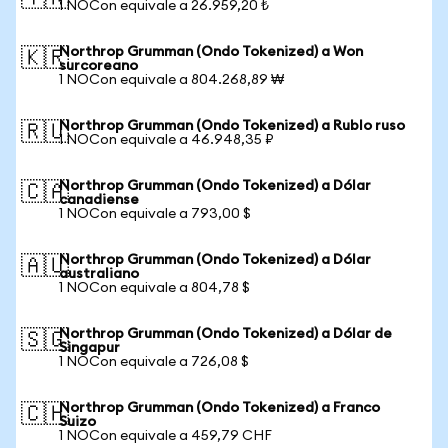
1 NOCon equivale a 26.959,20 ₺
Northrop Grumman (Ondo Tokenized) a Won
🇰🇷
surcoreano
1 NOCon equivale a 804.268,89 ₩
Northrop Grumman (Ondo Tokenized) a Rublo ruso
🇷🇺
1 NOCon equivale a 46.948,35 ₽
Northrop Grumman (Ondo Tokenized) a Dólar
🇨🇦
canadiense
1 NOCon equivale a 793,00 $
Northrop Grumman (Ondo Tokenized) a Dólar
🇦🇺
australiano
1 NOCon equivale a 804,78 $
Northrop Grumman (Ondo Tokenized) a Dólar de
🇸🇬
Singapur
1 NOCon equivale a 726,08 $
Northrop Grumman (Ondo Tokenized) a Franco
🇨🇭
Suizo
1 NOCon equivale a 459,79 CHF