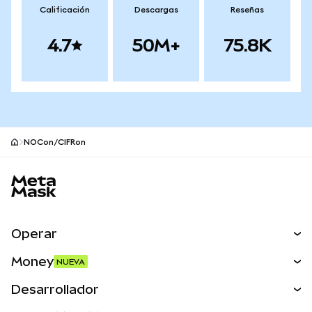
Calificación
Descargas
Reseñas
4.7
50M+
75.8K
NOCon/CIFRon
Pie de página del sitio MetaMask
Operar
Canjear
Money
NUEVA
Predecir
NUEVA
Comprar
Desarrollador
Perps
NUEVA
Tarjeta
Ver los documentos