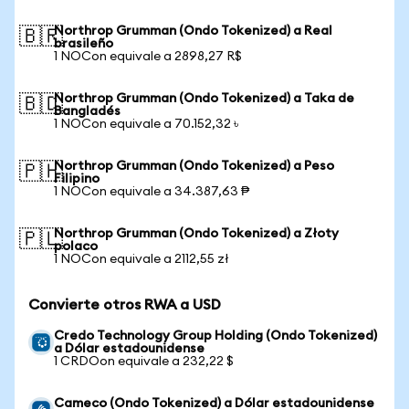
Northrop Grumman (Ondo Tokenized) a Real
🇧🇷
brasileño
1 NOCon equivale a 2898,27 R$
Northrop Grumman (Ondo Tokenized) a Taka de
🇧🇩
Bangladés
1 NOCon equivale a 70.152,32 ৳
Northrop Grumman (Ondo Tokenized) a Peso
🇵🇭
Filipino
1 NOCon equivale a 34.387,63 ₱
Northrop Grumman (Ondo Tokenized) a Złoty
🇵🇱
polaco
1 NOCon equivale a 2112,55 zł
Convierte otros RWA a USD
Credo Technology Group Holding (Ondo Tokenized)
a Dólar estadounidense
1 CRDOon equivale a 232,22 $
Cameco (Ondo Tokenized) a Dólar estadounidense