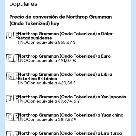
populares
Precio de conversión de Northrop Grumman
(Ondo Tokenized) hoy
Northrop Grumman (Ondo Tokenized) a Dólar
🇺🇸
estadounidense
1 NOCon equivale a 565,67 $
Northrop Grumman (Ondo Tokenized) a Euro
🇪🇺
1 NOCon equivale a 491,07 €
Northrop Grumman (Ondo Tokenized) a Libra
🇬🇧
Esterlina Británica
1 NOCon equivale a 420,58 £
Northrop Grumman (Ondo Tokenized) a Yen japonés
🇯🇵
1 NOCon equivale a 89.674,6 ¥
Northrop Grumman (Ondo Tokenized) a Yuan chino
🇨🇳
1 NOCon equivale a 3817,82 ¥
Northrop Grumman (Ondo Tokenized) a Lira turca
🇹🇷