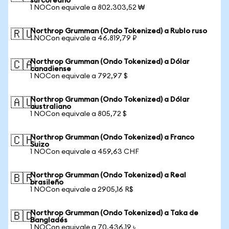
surcoreano
1 NOCon equivale a 802.303,52 ₩
Northrop Grumman (Ondo Tokenized) a Rublo ruso
🇷🇺
1 NOCon equivale a 46.819,79 ₽
Northrop Grumman (Ondo Tokenized) a Dólar
🇨🇦
canadiense
1 NOCon equivale a 792,97 $
Northrop Grumman (Ondo Tokenized) a Dólar
🇦🇺
australiano
1 NOCon equivale a 805,72 $
Northrop Grumman (Ondo Tokenized) a Franco
🇨🇭
Suizo
1 NOCon equivale a 459,63 CHF
Northrop Grumman (Ondo Tokenized) a Real
🇧🇷
brasileño
1 NOCon equivale a 2905,16 R$
Northrop Grumman (Ondo Tokenized) a Taka de
🇧🇩
Bangladés
1 NOCon equivale a 70.436,19 ৳