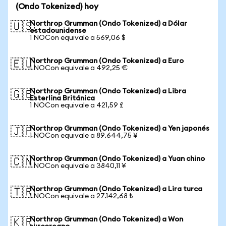
(Ondo Tokenized) hoy
Northrop Grumman (Ondo Tokenized) a Dólar
🇺🇸
estadounidense
1 NOCon equivale a 569,06 $
Northrop Grumman (Ondo Tokenized) a Euro
🇪🇺
1 NOCon equivale a 492,25 €
Northrop Grumman (Ondo Tokenized) a Libra
🇬🇧
Esterlina Británica
1 NOCon equivale a 421,59 £
Northrop Grumman (Ondo Tokenized) a Yen japonés
🇯🇵
1 NOCon equivale a 89.644,75 ¥
Northrop Grumman (Ondo Tokenized) a Yuan chino
🇨🇳
1 NOCon equivale a 3840,11 ¥
Northrop Grumman (Ondo Tokenized) a Lira turca
🇹🇷
1 NOCon equivale a 27.142,68 ₺
Northrop Grumman (Ondo Tokenized) a Won
🇰🇷